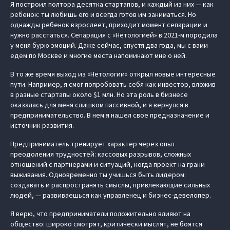
Я построил полтора десятка стартапов, и каждый из них — как
ребенок: ты любишь его и всегда готов им заниматься. Но
однажды ребенок взрослеет, приходит момент сепарации и
нужно расстаться. Сепарация с «Нетологией» в 2021-м породила
у меня бурю эмоций. Даже сейчас, спустя два года, мы с вами
едем по Москве и многие места напоминают мне о ней.
В то же время выход из «Нетологии» открыл новые интересные
пути. Например, я смог попробовать себя как инвестор, вложив
в разные стартапы около $1 млн. Но эта роль в бизнесе
оказалась для меня слишком пассивной, и я вернулся в
предпринимательство. В нем я нашел свое предназначение и
источник развития.
Предприниматель тренирует характер через опыт
преодоления трудностей: кассовых разрывов, сложных
отношений с партнерами и ситуаций, когда проект на грани
выживания. Одновременно ты учишься быть лидером:
создавать и распространять смыслы, привлекающие сильных
людей, — развиваешься как управленец и бизнес-девелопер.
Я верю, что предприниматели положительно влияют на
общество: широко смотрят, критически мыслят, не боятся