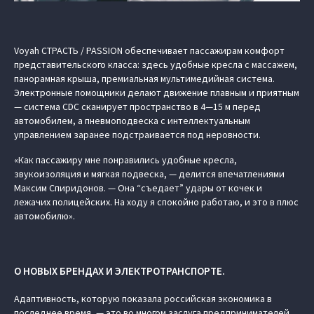
Voyah СТРАСТЬ / PASSION обеспечивает пассажирам комфорт
представительского класса: здесь удобные кресла с массажем,
панорамная крыша, премиальная мультимедийная система.
Электронные помощники делают движение плавным и приятным
— система CDC сканирует пространство в 4—15 м перед
автомобилем, а пневмоподвеска с интеллектуальным
управлением заранее подстраивается под неровности.
«Как пассажиру мне понравились удобные кресла,
звукоизоляция и мягкая подвеска, — делится впечатлениями
Максим Спиридонов. — Она “съедает” удары от кочек и
лежачих полицейских. На ходу я спокойно работаю, и это в плюс
автомобилю».
О НОВЫХ БРЕНДАХ И ЭЛЕКТРОТРАНСПОРТЕ.
Адаптивность, которую показала российская экономика в
последнее время, — это во многом заслуга предпринимателей.