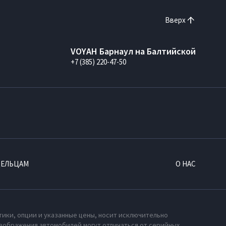
Вверх
VOYAH Барнаул на Балтийской
+7 (385) 220-47-50
ДЕЛЬЦАМ
О НАС
тики, опции и указанные цены, носит исключительно
зображения автомобилей могут отличаться от серийных