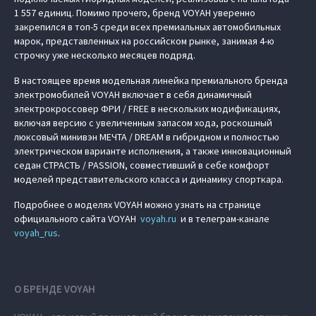
1 557 единиц. Помимо прочего, бренд VOYAH уверенно
закрепился в топ-5 среди всех премиальных автомобильных
марок, представленных на российском рынке, занимая 4-ю
строчку уже несколько месяцев подряд.
В настоящее время модельная линейка премиального бренда
электромобилей VOYAH включает в себя динамичный
электрокроссовер ФРИ / FREE в нескольких модификациях,
включая версию с увеличенным запасом хода, роскошный
люксовый минивэн МЕЧТА / DREAM в гибридном и полностью
электрическом варианте исполнения, а также инновационный
седан СТРАСТЬ / PASSION, совместивший в себе комфорт
моделей представительского класса и динамику спорткара.
Подробнее о моделях VOYAH можно узнать на странице
официального сайта VOYAH
voyah.ru
и в телеграм-канале
voyah_rus
.
О БРЕНДЕ VOYAH