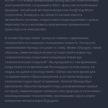
VOYAH – это новый премиальный бренд высокотехнологичных
электромобилей, созданный в 2018 с фокусом на глобальные
продажи. Китайский автопроизводитель DongFeng Motor
Corporation, базируясь на своем 53-летнем опыте в
автомобилестроении, открыл новое подразделение с целью
перезапустить и возглавить направление премиального
транспорта на электротяге.
В основе бренда лежит тренд на слияние современных
технологий и осознанного отношения к планете. Латинское
наименование бренда отсылает к слову «Вояж» (Voyage), таким
образом, символизируя начало путешествия в новую эру
технологических открытий в концепции Новая эра
технологических открытий*. Мы прощаемся с тем временем,
когда планета позволяла нам беспощадно использовать ее
недра, не думая о последствиях. Сейчас настало время для
создания нового образа мышления, в котором природа и
технологии существуют в гармонии. Логотип бренда был
вдохновлен образом парящей птицы, расправленные крылья
которой, символизируют великую силу природы в сочетании с
инновационными технологиями, призванными задать новое
измерение жизни в мире будущего.