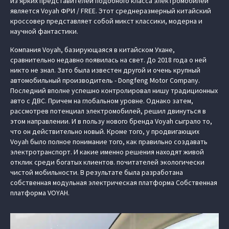
из ярких представителей подобного класса электромобилей
является Voyah ФРИ / FREE. Этот среднеразмерный китайский
кроссовер представляет собой микст классики, модерна и
научной фантастики.
Компания Voyah, базирующаяся в китайском Ухане,
сравнительно недавно появилась на свет. До 2018 года о ней
никто не знал. Зато была известен другой и очень крупный
автомобильный производитель - Dongfeng Motor Company.
Последний вполне успешно контролировал нишу традиционных
авто с ДВС. Причем на глобальном уровне. Однако затем,
рассмотрев потенциал электромобилей, решил двинуться в
этом направлении. И в пользу нового бренда Voyah сыграло то,
что он действительно новый. Кроме того, у продвигающих
Voyah было полное понимание того, как правильно создавать
электротранспорт. И какие именно решения находят живой
отклик среди богатых клиентов. почитателей экологически
чистой мобильности. В результате была разработана
собственная модульная электрическая платформа Cобственная
платформа VOYAH.