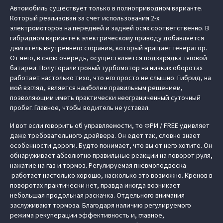
Автомобиль существует только в полноприводном варианте.
Который реализован за счет использования 2-х
электромоторов на передней и задней осях соответственно. В
гибридном варианте к электрическому приводу добавляется
двигатель внутреннего сгорания, который вращает генератор.
От него, в свою очередь, осуществляется подзарядка тяговой
батареи. Полуторалитровый турбомотор на низких оборотах
работает настолько тихо, что его просто не слышно. Гибрид, на
мой взгляд, является наиболее правильным решением,
позволяющим иметь практически неограниченный суточный
пробег. Главное, чтобы водитель не уставал.
И вот если говорить об управляемости, то ФРИ / FREE удивляет
даже требовательного драйвера. Он едет так, словно знает
особенности дороги. Будто понимает, что вы от него хотите. Он
обнаруживает абсолютно правильные реакции на поворот руля,
нажатие на газ и тормоз. Регулируемая пневмоподвеска
работает настолько хорошо, насколько это возможно. Кренов в
поворотах практически нет, правда иногда возникает
небольшая продольная раскачка. Отдельного внимания
заслуживают тормоза. Благодаря наличию регулируемого
режима рекуперации эффективность и, главное,