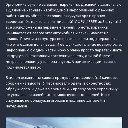
Эргономика руль не вызывает нареканий. Дисплей с диагональю
12,3 дюйма насыщен необходимой информацией о режимах
работы автомобиля, состоянии аккумулятора и прочих
«мелочах». Хотя, что значит дисплей? У ФРИ / FREE их 3 штуки! И
все расположены на передней панели. То есть, картинка
начинается от левого угла автомобиля и заканчиваются в
правом. Причем и структура покрытия панели подтверждает,
что это единая целая вещь. И ее функциональные возможности:
информацию с одной части можно очень просто перетаскивать
на другую. В неактивном состоянии панель, длиной более 1
метра, наполовину утоплена внутрь. А при активации - плавно
поднимается вверх.
В целом оснащение салона продумано до мелочей. И качество
сборки – на высоте. Я тестировал модель в окрестностях
Абрау-Дюрсо. И даже во время лихих проездов по серпантину
не услышал ни малейших скрипов кузовных панелей. Как и
визуально не обнаружил огрехов в подгонке деталей и
материалов.