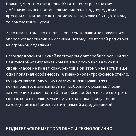
больше, чем того ожидаешь. Кстати, пространства ему
добавляют низко поставленные сиденья. Под передними
креслами так и вовсе нет промежутка. И, может быть, это кому-
то покажется минусом.
Зато плюс в том, что сзади – при всем желании не получиться
упереться коленками в их спинки. Потому что второй ряд стоит
на огромном отдалении.
Благодаря электрической платформы у автомобиля ровный пол.
Над головой - панорамная крыша. Она роскошно велика и в
своем классе не имеет конкурентов. При этом у нее есть и еще
одна приятная особенность. А именно - электрохромное стекло,
которое меняет свою прозрачность, или правильнее
поляризацию, в зависимости от выбранного режима. И если
затемнение включено, то без особых проблем можно смотреть
сквозь него на солнце. Если нет, то возникает ощущение
нахождения в кабриолете с идеальной аэродинамикой.
ВОДИТЕЛЬСКОЕ МЕСТО УДОБНО И ТЕХНОЛОГИЧНО.