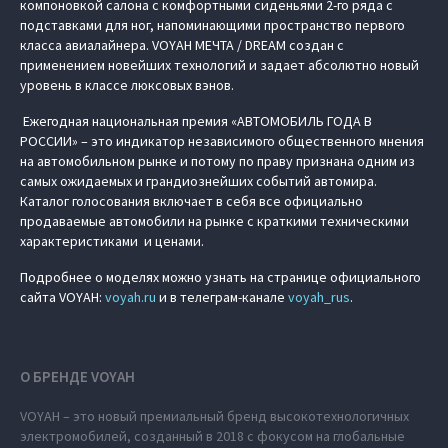
компоновкой салона с комфортными сиденьями 2-го ряда с
подставками для ног, напоминающими пространство первого
класса авиалайнера. VOYAH МЕЧТА / DREAM создан с
применением новейших технологий и задает абсолютно новый
уровень в классе люксовых вэнов.
Ежегодная национальная премия «АВТОМОБИЛЬ ГОДА В
РОССИИ» – это индикатор независимого общественного мнения
на автомобильном рынке и потому по праву признана одним из
самых ожидаемых и грандиознейших событий автомира.
Каталог голосования включает в себя все официально
продаваемые автомобили на рынке с краткими техническими
характеристиками и ценами.
Подробнее о моделях можно узнать на странице официального
сайта VOYAH:
voyah.ru
и в телеграм-канале
voyah_rus
.
О БРЕНДЕ VOYAH
VOYAH – это новый премиальный бренд высокотехнологичных
электромобилей, созданный в 2018 с фокусом на глобальные