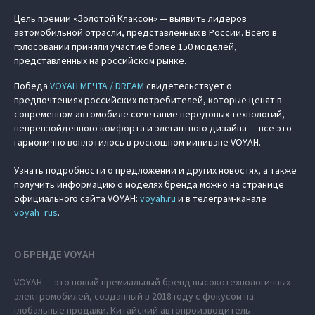
Цель премии «Золотой Клаксон» — выявить лидеров
автомобильной отрасли, представленных в России. Всего в
голосовании приняли участие более 150 моделей,
представленных на российском рынке.
Победа
VOYAH МЕЧТА / DREAM
свидетельствует о
предпочтениях российских потребителей, которые ценят в
современном автомобиле сочетание передовых технологий,
непревзойденного комфорта и элегантного дизайна — все это
гармонично воплотилось в роскошном минивэне VOYAH.
Узнать подробности о предложении и других новостях, а также
получить информацию о моделях бренда можно на странице
официального сайта VOYAH:
voyah.ru
и в телеграм-канале
voyah_rus
.
О БРЕНДЕ VOYAH
VOYAH — это новый премиальный бренд высокотехнологичных
электромобилей, созданный в 2018 году с фокусом на
глобальные продажи. Китайский автопроизводитель