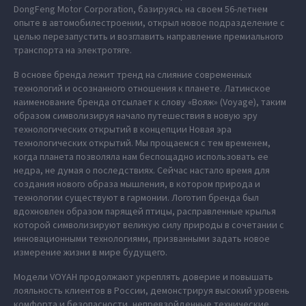
DongFeng Motor Corporation, базируясь на своем 56-летнем
опыте в автомобилестроении, открыл новое подразделение с
целью перезапустить и возглавить направление премиального
транспорта на электротяге.
В основе бренда лежит тренд на слияние современных
технологий и осознанного отношения к планете. Латинское
наименование бренда отсылает к слову «Вояж» (Voyage), таким
образом символизируя начало путешествия в новую эру
технологических открытий в концепции Новая эра
технологических открытий. Мы прощаемся с тем временем,
когда планета позволяла нам беспощадно использовать ее
недра, не думая о последствиях. Сейчас настало время для
создания нового образа мышления, в котором природа и
технологии существуют в гармонии. Логотип бренда был
вдохновлен образом парящей птицы, расправленные крылья
которой символизируют великую силу природы в сочетании с
инновационными технологиями, призванными задать новое
измерение жизни в мире будущего.
Модели VOYAH продолжают укреплять доверие и повышать
лояльность клиентов в России, демонстрируя высокий уровень
комфорта и безопасности, непревзойденные технические