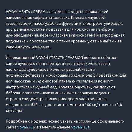
VOYAH МЕЧТА / DREAM заслужил в среде пользователей
наименования «офиса на колесах». Кресла с «нулевой
гравитацией», масса удобных функций и электрорегулировок,
программы массажа и подставки для ног, система вибро- и
шумоподавления, первоклассная аудиосистема и атмосферная
подсветка – пространство с таким уровнем уюта не найти ни в
каком другом минивэне.
Инновационный VOYAH СТРАСТЬ / PASSION вобрал в себя все
самое лучшее от седанов представительского класса и
настоящих суперкаров. Хочется расслабиться и
пофилософствовать – роскошный задний ряд с подставкой для
ног, массажем и 7-дюймовой панелью управления помогут
настроиться на нужный лад. Хочется ощутить, как порхают
бабочки в животе – нужно лишь нажать правую педаль и
стрелка спидометра полноприводного электроседана
мощностью в 510 л.с. достигает отметки в 100 км/ч всего за 3,8
секунды.
Подробнее о моделях можно узнать на странице официального
сайта
voyah.ru
и в телеграм-канале
voyah_rus
.