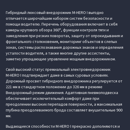
Гибридный люксовый внедорожник M‑HERO I выгодно
отличается широчайшим набором систем безопасности и
помощи водителю. Перечень оборудования включает в себя
камеры кругового обзора 360°, функции контроля тяги и
замедления при резких поворотах, защиту от опрокидывания и
фронтального столкновения, мониторинг объектов в слепых
зонах, системы распознавания дорожных знаков и определения
усталости водителя, а также многие другие ассистенты,
заметно упрощающие управление мощным внедорожником.
Свой высокий статус премиальный электровнедорожник
M‑HERO I подтверждает даже в самых суровых условиях.
Дорожный просвет гибридного внедорожника регулируется от
221 мм в стандартном положении до 326 мм в режиме
Внедорожный режим движения. Адаптивная пневмоподвеска
обеспечивает исключительный комфорт даже при
преодолении высоких перепадов поверхности, а максимальная
глубина преодолеваемого брода составляет внушительные 900
мм.
Выдающиеся способности M‑HERO I прекрасно дополняются и