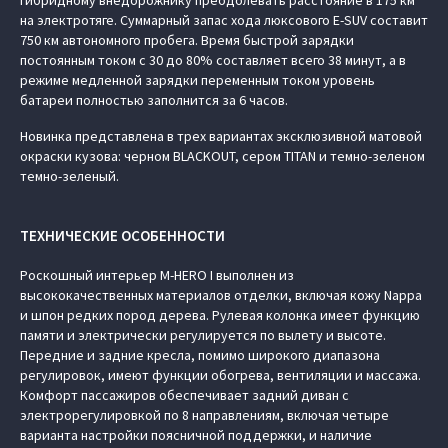
гибридному внедорожнику преодолевать расстояние в 175 км
на электротяге. Суммарный запас хода люксового E-SUV составит
750 км автономного пробега. Время быстрой зарядки
постоянным током с 30 до 80% составляет всего 38 минут, а в
режиме медленной зарядки переменным током уровень
батареи полностью заполнится за 6 часов.
Новинка представлена в трех вариантах эксклюзивной матовой
окраски кузова: черном BLACKOUT, сером TITAN и темно-зеленом
темно-зеленый.
ТЕХНИЧЕСКИЕ ОСОБЕННОСТИ
Роскошный интерьер M‑HERO I выполнен из
высококачественных материалов отделки, включая кожу Nappa
и шпон редких пород дерева. Рулевая колонка имеет функцию
памяти и электрически регулируется по вылету и высоте.
Передние и задние кресла, помимо широкого диапазона
регулировок, имеют функции обогрева, вентиляции и массажа.
Комфорт пассажиров обеспечивает задний диван с
электрорегулировкой по 8 направлениям, включая четыре
варианта настройки поясничной поддержки, и наличие