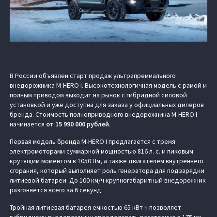
В России объявлен старт продаж ультрапремиального
внедорожника M-HERO I. Высокотехнологичная модель с рамой и
полным приводом выходит на рынок с гибридной силовой
установкой и уже доступна для заказа у официальных дилеров
бренда. Стоимость полноприводного внедорожника M‑HERO I
начинается
от
15 990 000 рублей
.
Первая модель бренда M‑HERO I предлагается с тремя
электромоторами суммарной мощностью 816 л. с. и пиковым
крутящим моментом в 1050 Нм, а также двигателем внутреннего
сгорания, который выполняет роль генератора для подзарядки
литиевой батареи. До 100 км/ч крупногабаритный внедорожник
разгоняется всего за 6 секунд.
Тройная литиевая батарея емкостью 65 кВт ч позволяет