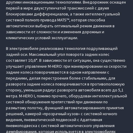
другими инновационными технологиями. Внедорожник оснащен
первой в мире двухступенчатой трансмиссией с двумя
блокировками дифференциалов, а также интеллектуальной
системой полного привода MATS™, которая способна
автоматически выбирать оптимальный режим движения в
зависимости от сложности и изменения дорожных и
климатических условий эксплуатации.
В электромобиле реализована технология подруливающей
задней оси. Максимальный угол поворота задних колес
составляет 10,6°. В зависимости от ситуации, она существенно
улучшает управление M‑HERO: при маневрировании на скорости
задние колеса поворачиваются в одном направлении с
передними, делая перестроения более стабильными, для
разворота задние колеса поворачиваются в противоположную
сторону, уменьшая радиус разворота автомобиля всего до 5,1
метра. M‑HERO I, помимо прочего, оборудован интеллектуальной
системой обнаружения препятствий при движении по
размытому полотну, функцией автоматизированного принятия
решений, камерой «прозрачный кузов» с системой ночного
видения, пневматической подвеской с Адаптивная
пневмоподвеска с системой автоматического управления
демпфирования, которая используется в электромобилях