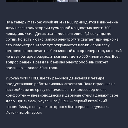
Ну а теперь главное: Voyah ФРИ / FREE приводится в движение
двумя электромоторами суммарной мощностью почти 700
лошадиных сил. Динамика — мое почтение! 4,5 секунды до
сотни. Но есть нюанс: запаса электротяги хватает примерно на
сто километров. И вот тут открывается магия: к процессу
негромко подключается бензиновый мотор-генератор, который
не дает батарее разрядиться еще где-то 550 километров. Всё,
вопрос решен. Правда и бензина электромобиль сожрет
прилично — около 50 литров.
У Voyah ФРИ / FREE шесть режимов движения и четыре
предустановки работы силовых агрегатов. Пока играешься с
настройками не сразу понимаешь, что кроссовер очень
комфортен — пневмоподвеска и двойные стекла делают свое
дело. Признаюсь, Voyah ФРИ / FREE — первый китайский
автомобиль, о покупке которого я бы всерьез задумался.
Источник: bfmspb.ru