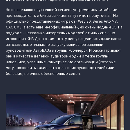
Но во внезапно опустевший сегмент устремились китайские
производители, и битва за клиента тут идет нешуточная. Из
официально представленных «играют» Wey 80, Seres Aito M7,
GAC GM8, а есть еще «неофициальный», но очень модный Li9. На
подходе – несколько интересных моделей от иных сильных
игроков из КНР. Да что там – в эту нишу нацелились даже наши
автозаводы: о планах по выпуску минивэнов заявляли
руководители АвтоВАЗа и группы «Соллерс». И рассматривают
они в качестве целевой аудитории одни и те же группы:
чиновники, успешные коммерческие организации (которые
могут позволить такие авто для своих руководителей) или
большие, но очень обеспеченные семьи.