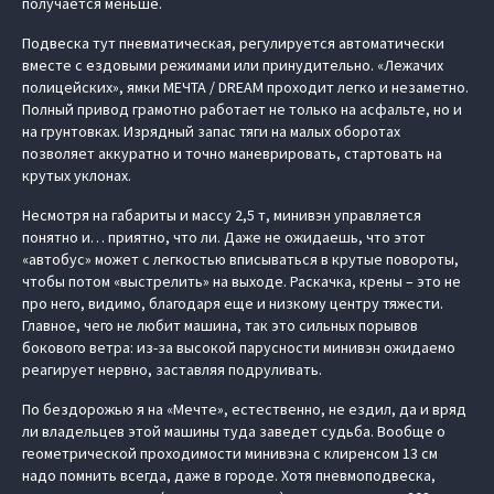
получается меньше.
Подвеска тут пневматическая, регулируется автоматически
вместе с ездовыми режимами или принудительно. «Лежачих
полицейских», ямки МЕЧТА / DREAM проходит легко и незаметно.
Полный привод грамотно работает не только на асфальте, но и
на грунтовках. Изрядный запас тяги на малых оборотах
позволяет аккуратно и точно маневрировать, стартовать на
крутых уклонах.
Несмотря на габариты и массу 2,5 т, минивэн управляется
понятно и… приятно, что ли. Даже не ожидаешь, что этот
«автобус» может с легкостью вписываться в крутые повороты,
чтобы потом «выстрелить» на выходе. Раскачка, крены – это не
про него, видимо, благодаря еще и низкому центру тяжести.
Главное, чего не любит машина, так это сильных порывов
бокового ветра: из-за высокой парусности минивэн ожидаемо
реагирует нервно, заставляя подруливать.
По бездорожью я на «Мечте», естественно, не ездил, да и вряд
ли владельцев этой машины туда заведет судьба. Вообще о
геометрической проходимости минивэна с клиренсом 13 см
надо помнить всегда, даже в городе. Хотя пневмоподвеска,