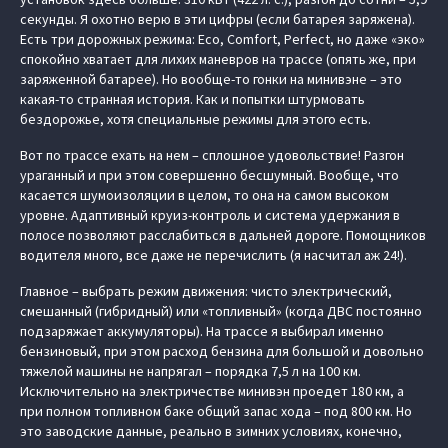
секунды. Я охотно верю в эти цифры (если батарея заряжена).
Есть три дорожных режима: Eco, Comfort, Perfect, но даже «‎эко»
спокойно хватает для лихих маневров на трассе (опять же, при
заряженной батарее). Но вообще-то гонки на минивэне – это
какая-то странная история. Как и попытки штурмовать
бездорожье, хотя специальные режимы для этого есть.
Вот по трассе ехать на нем – сплошное удовольствие! Разгон
ураганный и при этом совершенно бесшумный. Вообще, что
касается шумоизоляции в целом, то она на самом высоком
уровне. Адаптивный круиз-контроль и система удержания в
полосе позволяют расслабиться в дальней дороге. Помощников
водителя много, все даже не перечислить (я насчитал аж 24!).
Главное – выбрать режим движения: чисто электрический,
смешанный (гибридный) или «топливный» (когда ДВС постоянно
подзаряжает аккумуляторы). На трассе я выбирал именно
бензиновый, при этом расход бензина для большой и довольно
тяжелой машины не напрягал – порядка 7,5 л на 100 км.
Исключительно на электричестве минивэн проедет 180 км, а
при полном топливном баке общий запас хода – под 800 км. Но
это заводские данные, реально в зимних условиях, конечно,