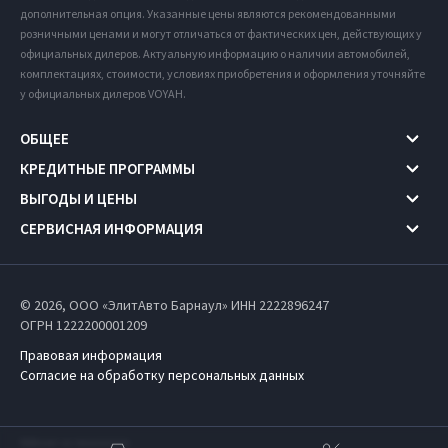
дополнительная опция. Указанные цены являются рекомендованными
розничными ценами и могут отличаться от фактических цен, действующих у
официальных дилеров. Актуальную информацию о наличии автомобилей,
комплектациях, стоимости, условиях приобретения и оформления уточняйте
у официальных дилеров VOYAH.
ОБЩЕЕ
КРЕДИТНЫЕ ПРОГРАММЫ
ВЫГОДЫ И ЦЕНЫ
СЕРВИСНАЯ ИНФОРМАЦИЯ
© 2026, ООО «ЭлитАвто Барнаул» ИНН 2222896247
ОГРН 1222200001209
Правовая информация
Согласие на обработку персональных данных
Работает на технологиях