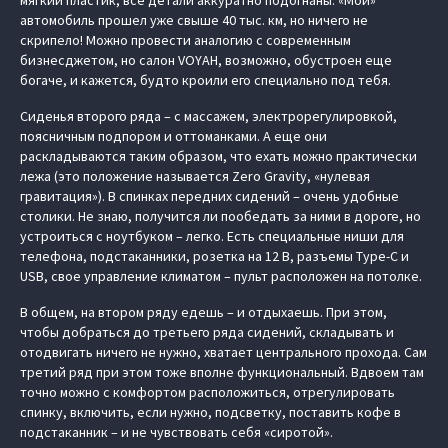
мягкий пластик, все детали аккуратно подогнаны. «Мой»
автомобиль прошел уже свыше 40 тыс. км, но ничего не
скрипело! Можно провести аналогию с современным
бизнесджетом, но салон VOYAH, возможно, обустроен еще
богаче, и кажется, будто кроили его специально под тебя.
Сиденья второго ряда – с массажем, электрорегулировкой,
поясничным подпором и оттоманками. А еще они
раскладываются таким образом, что ехать можно практически
лежа (это положение называется Zero Gravity, «нулевая
гравитация»). В спинках передних сидений – очень удобные
столики. Не знаю, получится ли пообедать за ними в дороге, но
устроиться с ноутбуком – легко. Есть специальные ниши для
телефона, подстаканники, розетка на 12 В, разъемы Type-C и
USB, свое управление климатом – пульт расположен на потолке.
В общем, на втором ряду едешь – и отдыхаешь. При этом,
чтобы добраться до третьего ряда сидений, складывать и
отодвигать ничего не нужно, хватает центрального прохода. Сам
третий ряд при этом тоже вполне функциональный. Вдвоем там
точно можно с комфортом расположиться, отрегулировать
спинку, включить, если нужно, подсветку, поставить кофе в
подстаканник – и не чувствовать себя «сиротой».