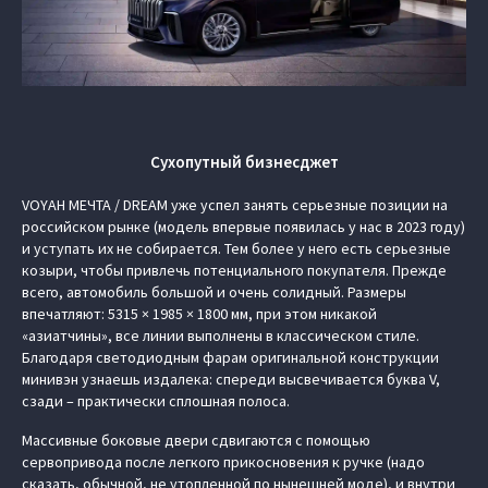
Сухопутный бизнесджет
VOYAH МЕЧТА / DREAM уже успел занять серьезные позиции на
российском рынке (модель впервые появилась у нас в 2023 году)
и уступать их не собирается. Тем более у него есть серьезные
козыри, чтобы привлечь потенциального покупателя. Прежде
всего, автомобиль большой и очень солидный. Размеры
впечатляют: 5315 × 1985 × 1800 мм, при этом никакой
«азиатчины», все линии выполнены в классическом стиле.
Благодаря светодиодным фарам оригинальной конструкции
минивэн узнаешь издалека: спереди высвечивается буква V,
сзади – практически сплошная полоса.
Массивные боковые двери сдвигаются с помощью
сервопривода после легкого прикосновения к ручке (надо
сказать, обычной, не утопленной по нынешней моде), и внутри