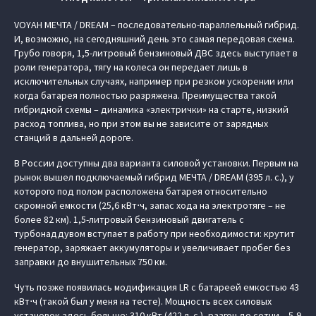
VOYAH МЕЧТА / DREAM – последовательно-параллельный гибрид.
И, возможно, на сегодняшний день это самая передовая схема.
Грубо говоря, 1,5-литровый бензиновый ДВС здесь выступает в
роли генератора, тягу на колеса он передает лишь в
исключительных случаях, например при резком ускорении или
когда батарея полностью разряжена. Преимущества такой
гибридной схемы – динамика «электрички» на старте, низкий
расход топлива, но при этом вы не зависите от зарядных
станций в дальней дороге.
В России доступны два варианта силовой установки. Первым на
рынок вышел подключаемый гибрид МЕЧТА / DREAM (395 л. с.), у
которого под полом расположена батарея относительно
скромной емкости (25,6 кВт⋅ч, запас хода на электротяге – не
более 82 км). 1,5-литровый бензиновый двигатель с
турбонаддувом вступает в работу при необходимости: крутит
генератор, заряжает аккумуляторы и увеличивает пробег без
заправки до внушительных 750 км.
Чуть позже появилась модификация LR с батареей емкостью 43
кВт⋅ч (такой был у меня на тесте). Мощность всех силовых
установок здесь больше: 310 кВт (422 л. с.), разгон до сотни – 5,9