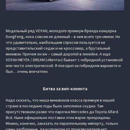
Модельный ряд VOYAH, молодого премиум-бренда концерна
DongFeng, пока совсем не длинный – в нем всего три имени. Но
что удивительно, наибольшим спросом пользуется не
представительский седан и не кроссовер, а брутальный
минивэн. Причем он же – самый дорогой в линейке. А еще
VOYAH МЕЧТА / DREAM («Мечта») бывает с гибридной установкой
или чисто электрической. Я поездил на гибридном варианте и
был… очень впечатлен.
Битва за вип-клиента
Надо сказать, что ниша минивэнов класса премиум в нашей
стране в последние годы была заполнена скудно. Там
присутствовали разве что парочка Mercedes да Toyota Alfard.
Всё. Ныне официально поставки этих марок прекращены.
Можно, конечно, заказать по параллельному импорту, только
цены заоблачные, да и гарантии от производителя нет.