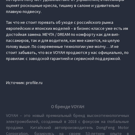
оценят роскошные кресла, тишину в салоне и удивительно
плавную подвеску.
Так что не стоит горевать об уходе с российского рынка
европейских и японских моделей – в бизнес-классе уже есть им
достойная замена. МЕЧТА / DREAM по комфорту как для вип-
пассажиров, так и для водителя, как мне кажется, на целую
голову выше. По современные технологии уже молчу… И не
стоит забывать, что все VOYAH продаются у нас официально, по
правилам: с заводской гарантией и сервисной поддержкой.
Источник: profile.ru
О бренде VOYAH
VOYAH – это новый премиальный бренд высокотехнологичных
электромобилей, созданный в 2018 с фокусом на глобальные
продажи. Китайский автопроизводитель DongFeng Motor
Corporation, базируясь на своем 53-летнем опыте в