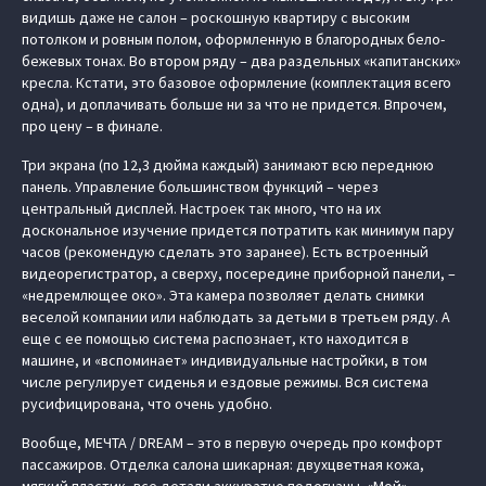
видишь даже не салон – роскошную квартиру с высоким
потолком и ровным полом, оформленную в благородных бело-
бежевых тонах. Во втором ряду – два раздельных «капитанских»
кресла. Кстати, это базовое оформление (комплектация всего
одна), и доплачивать больше ни за что не придется. Впрочем,
про цену – в финале.
Три экрана (по 12,3 дюйма каждый) занимают всю переднюю
панель. Управление большинством функций – через
центральный дисплей. Настроек так много, что на их
доскональное изучение придется потратить как минимум пару
часов (рекомендую сделать это заранее). Есть встроенный
видеорегистратор, а сверху, посередине приборной панели, –
«недремлющее око». Эта камера позволяет делать снимки
веселой компании или наблюдать за детьми в третьем ряду. А
еще с ее помощью система распознает, кто находится в
машине, и «‎вспоминает» индивидуальные настройки, в том
числе регулирует сиденья и ездовые режимы. Вся система
русифицирована, что очень удобно.
Вообще, МЕЧТА / DREAM – это в первую очередь про комфорт
пассажиров. Отделка салона шикарная: двухцветная кожа,