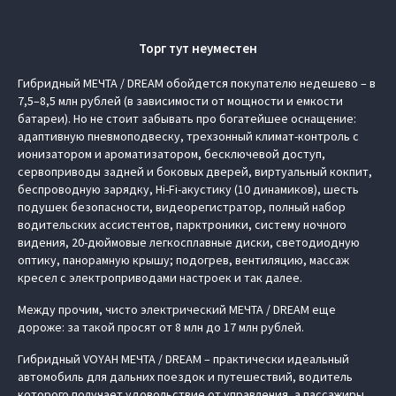
Торг тут неуместен
Гибридный МЕЧТА / DREAM обойдется покупателю недешево – в
7,5–8,5 млн рублей (в зависимости от мощности и емкости
батареи). Но не стоит забывать про богатейшее оснащение:
адаптивную пневмоподвеску, трехзонный климат-контроль с
ионизатором и ароматизатором, бесключевой доступ,
сервоприводы задней и боковых дверей, виртуальный кокпит,
беспроводную зарядку, Hi-Fi-акустику (10 динамиков), шесть
подушек безопасности, видеорегистратор, полный набор
водительских ассистентов, парктроники, систему ночного
видения, 20-дюймовые легкосплавные диски, светодиодную
оптику, панорамную крышу; подогрев, вентиляцию, массаж
кресел с электроприводами настроек и так далее.
Между прочим, чисто электрический МЕЧТА / DREAM еще
дороже: за такой просят от 8 млн до 17 млн рублей.
Гибридный VOYAH МЕЧТА / DREAM – практически идеальный
автомобиль для дальних поездок и путешествий, водитель
которого получает удовольствие от управления, а пассажиры