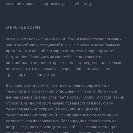
условий и иных факторов окружающей среды
О БРЕНДЕ VOYAH
VOYAH – это новый премиальный бренд высокотехнологичных
электромобилей, созданный в 2018 с фокусом на глобальные
продажи. Китайский автопроизводитель DongFeng Motor
Corporation, базируясь на своем 53-летнем опыте в
автомобилестроении, открыл новое подразделение с целью
перезапустить и возглавить направление премиального
транспорта на электротяге.
В основе бренда лежит тренд на слияние современных
технологий и осознанного отношения к планете. Латинское
наименование бренда отсылает к слову «Вояж» (Voyage), таким
образом, символизируя начало путешествия в новую эру
технологических открытий в концепции Новая эра
технологических открытий*. Мы прощаемся с тем временем,
когда планета позволяла нам беспощадно использовать ее
недра, не думая о последствиях. Сейчас настало время для
создания нового образа мышления, в котором природа и