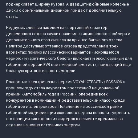
подчеркивает ширину кузова. А двадцатидюймовые колесные
диски с оригинальным дизайном придают дополнительную
стать.
Недвусмысленным намеком на спортивный характер
динамичного седана служит наличие стационарного спойлера и
дополнительного стоп-сигнала на крышке багажного отсека.
Палитра доступных оттенков кузова представлена в трех
вариантах: помимо классических вариантов «искрящегося
черного» и «арктического белого» включает и эксклюзивный для
гибридной версии EVR цвет «черный аметист», придающий еще
большую притягательность модели.
Полностью электрическая версия VOYAH СТРАСТЬ / PASSION в
прошлом году стала лауреатом престижной национальной
премии «Автомобиль года в России», опередив всех
конкурентов в номинации «Представительский класс» среди
гибридов и электрокаров. Появление на российском рынке
гибридной модификации люксового седана позволит укрепить
его позиции как одного из лидеров в сегменте премиальных
седанов на новых источниках энергии.