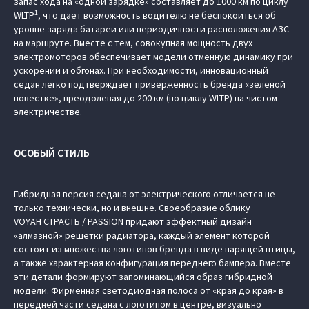
запас хода на «одной зарядке» составляет до 1000 км по циклу
1
WLTP
, что дает возможность водителю не беспокоиться об
уровне заряда батареи или периодичности расположения АЗС
на маршруте. Вместе с тем, совокупная мощность двух
электромоторов обеспечивает модели отменную динамику при
ускорении и обгонах. При необходимости, инновационный
седан легко подтверждает приверженность бренда «зеленой
повестке», преодолевая до 200 км (по циклу WLTP) на чистом
электричестве.
ОСОБЫЙ СТИЛЬ
Гибридная версия седана от электрического отличается не
только технически, но и внешне. Своеобразие облику
VOYAH СТРАСТЬ / PASSION придают эффектный дизайн
«алмазной» решетки радиатора, каждый элемент которой
состоит из множества логотипов бренда в виде парящей птицы,
а также характерная конфигурация переднего бампера. Вместе
эти детали формируют запоминающийся образ гибридной
модели. Фирменная светодиодная полоса от «края до края» в
передней части седана с логотипом в центре, визуально