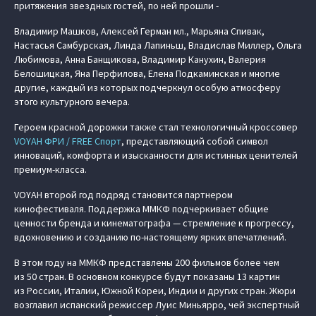
притяжения звездных гостей, по ней прошли -
Владимир Машков, Алексей Герман мл., Марьяна Спивак,
Настасья Самбурская, Линда Лапиньш, Владислав Миллер, Ольга
Любимова, Анна Банщикова, Владимир Канухин, Валерия
Белошицкая, Яна Перфилова, Елена Подкаминская и многие
другие, каждый из которых подчеркнул особую атмосферу
этого культурного вечера.
Героем красной дорожки также стал технологичный кроссовер
VOYAH ФРИ / FREE Спорт
, представляющий собой символ
инноваций, комфорта и изысканности для истинных ценителей
премиум-класса.
VOYAH второй год подряд становится партнером
кинофестиваля. Поддержка ММКФ подчеркивает общие
ценности бренда и кинематографа — стремление к прогрессу,
вдохновению и созданию по-настоящему ярких впечатлений.
В этом году на ММКФ представлены 200 фильмов более чем
из 50 стран. В основном конкурсе будут показаны 13 картин
из России, Италии, Южной Кореи, Индии и других стран. Жюри
возглавил испанский режиссер Луис Миньярро, чей экспертный