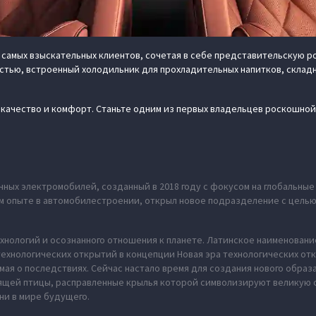
 самых взыскательных клиентов, сочетая в себе представительскую 
тью, встроенный холодильник для прохладительных напитков, склад
е качество и комфорт. Станьте одним из первых владельцев роскошно
ных электромобилей, созданный в 2018 году с фокусом на глобальны
нем опыте в автомобилестроении, открыл новое подразделение с цель
хнологий и осознанного отношения к планете. Латинское наименование
ехнологических открытий в концепции Новая эра технологических отк
мая о последствиях. Сейчас настало время для создания нового обра
рящей птицы, расправленные крылья которой символизируют великую 
ни в мире будущего.