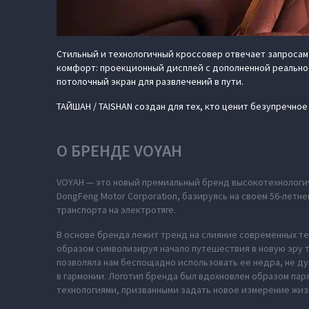
Стильный и технологичный кроссовер отвечает запросам
комфорт: проекционный дисплей с дополненной реальнос
потолочный экран для развлечений в пути.
ТАЙШАН / TAISHAN создан для тех, кто ценит безупречно
О БРЕНДЕ VOYAH
VOYAH — это новый премиальный бренд высокотехнологич
DongFeng Motor Corporation, базируясь на своем 56-лет
транспорта на электротяге.
В основе бренда лежит тренд на слияние современных те
образом символизируя начало путешествия в новую эру т
позволяла нам беспощадно использовать ее недра, не ду
в гармонии. Логотип бренда был вдохновлен образом па
технологиями, призванными задать новое измерение жиз