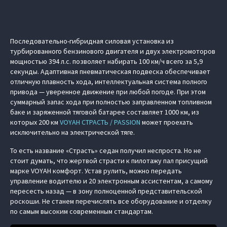
Последовательно-гибридная силовая установка из
турбированного бензинового двигателя и двух электромоторов
мощностью 394 л.с. позволяет набирать 100 км/ч всего за 5,9
секунды. Адаптивная пневматическая подвеска обеспечивает
отличную плавность хода, интеллектуальная система полного
привода — уверенное движение при любой погоде. При этом
суммарный запас хода при полностью заправленном топливном
баке и заряженной тяговой батарее составляет 1000 км, из
которых 200 км
VOYAH СТРАСТЬ / PASSION
может проехать
исключительно на электрической тяге.
То есть название «Страсть» седан получил неспроста. Но не
стоит думать, что жертвой страсти к пилотажу пал присущий
марке VOYAH комфорт. Устав рулить, можно передать
управление водителю и 20 электронным ассистентам, а самому
пересесть назад — в зону полноценной представительской
роскоши. Не станем перечислять все оборудование и отделку
по самым высоким современным стандартам.