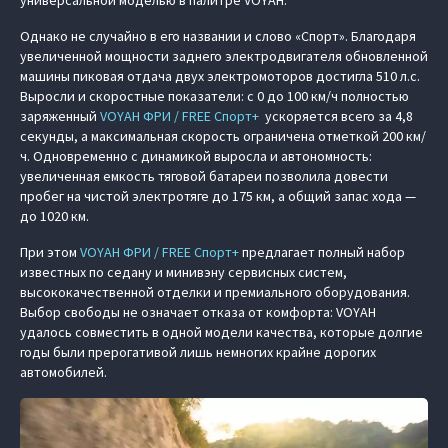
универсальной моделью в палитре VOYAH.
Однако не случайно в его названии и слово «Спорт». Благодаря
увеличенной мощности заднего электродвигателя обновленной
машины пиковая отдача двух электромоторов достигла 510 л.с.
Выросли и скоростные показатели: с 0 до 100 км/ч полностью
заряженный
VOYAH ФРИ / FREE Спорт+
ускоряется всего за 4,8
секунды, а максимальная скорость ограничена отметкой 200 км/
ч. Одновременно с динамикой выросла и автономность:
увеличенная емкость тяговой батареи позволила довести
пробег на чистой электротяге до 175 км, а общий запас хода —
до 1020 км.
При этом
VOYAH ФРИ / FREE Спорт+
предлагает полный набор
известных по седану и минивэну сервисных систем,
высококачественной отделки и премиального оборудования.
Выбор свободы не означает отказа от комфорта: VOYAH
удалось совместить в одной модели качества, которые долгие
годы были прерогативой лишь немногих крайне дорогих
автомобилей.