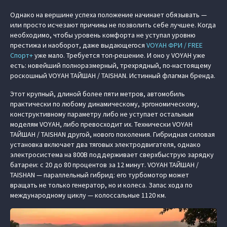
Однако на вершине успеха положение начинает обязывать —
или просто исчезают причины не позволить себе лучшее. Когда
необходимо, чтобы уровень комфорта не уступал уровню
престижа и наоборот, даже выдающегося
VOYAH ФРИ / FREE
Спорт+
уже мало. Требуется топ-решение. И оно у VOYAH уже
есть: новейший полноразмерный, трехрядный, по-настоящему
роскошный VOYAH ТАЙШАН / TAISHAN. Истинный флагман бренда.
Этот крупный, длиной более пяти метров, автомобиль
практически по любому динамическому, эргономическому,
конструктивному параметру либо не уступает остальным
моделям VOYAH, либо превосходит их. Технически VOYAH
ТАЙШАН / TAISHAN другой, нового поколения. Гибридная силовая
установка включает два тяговых электродвигателя, однако
электросистема на 800В поддерживает сверхбыструю зарядку
батареи: с 20 до 80 процентов за 12 минут. VOYAH ТАЙШАН /
TAISHAN — параллельный гибрид: его турбомотор может
вращать не только генератор, но и колеса. Запас хода по
международному циклу — колоссальные 1120 км.