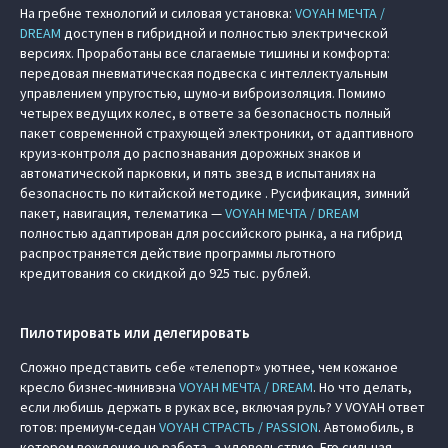
На гребне технологий и силовая установка:
VOYAH МЕЧТА /
DREAM
доступен в гибридной и полностью электрической
версиях. Проработаны все слагаемые тишины и комфорта:
передовая пневматическая подвеска с интеллектуальным
управлением упругостью, шумо-и виброизоляция. Помимо
четырех ведущих колес, в ответе за безопасность полный
пакет современной страхующей электроники, от адаптивного
круиз-контроля до распознавания дорожных знаков и
автоматической парковки, и пять звезд в испытаниях на
безопасность по китайской методике . Русификация, зимний
пакет, навигация, телематика —
VOYAH МЕЧТА / DREAM
полностью адаптирован для российского рынка, а на гибрид
распространяется действие программы льготного
кредитования со скидкой до 925 тыс. рублей.
Пилотировать или делегировать
Сложно представить себе «телепорт» уютнее, чем кожаное
кресло бизнес-минивэна
VOYAH МЕЧТА / DREAM
. Но что делать,
если любишь держать в руках все, включая руль? У VOYAH ответ
готов: премиум-седан
VOYAH СТРАСТЬ / PASSION
. Автомобиль, в
котором вождение не работа, а удовольствие. Его сильная