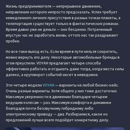
Жизнь предпринимателя — непрерывное движение,
направление которого непросто предсказать. Успех требует
немедленного личного присутствия в разных точках планеты, а
телепортация существует только в фантастических романах.
Время давно уже не деньги — оно бесценно. Потраченный
впустую час не заработать вновь: оттого нас так раздражают
пробки.
Но все-таки выход есть. Если время в пути нельзя сократить,
можно вернуть его делу. Некоторые автомобильные бренды в
этом преуспели. VOYAH предлагает четыре способа
эффективно работать и отдыхать даже тогда, когда места силы
далеко, а круговорот событий несет в неведомое.
Эти четыре модели
VOYAH
— варианты на любой бизнес-кейс.
Очень разные варианты. Хотя общего у них тоже достаточно.
Максимум уверенности в движении благодаря четырем
ведущим колесам — раз. Максимум комфорта и динамики
благодаря почти беззвучному гибридному либо
электрическому приводу — два. Разбираемся, какое из
предложений лучше всего подойдет конкретному делу.