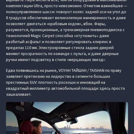
комплектации Ultra, просто невозможно. Отметим важнейшее —
полноуправляемое шасси: поворот колес задней оси на угол до
8 градусов обеспечивает великолепную маневренность и даже
позволяет двигаться «крабовым ходом», вбок. Фары,
разумеется, проекционные, а трехкамерная пневмоподвеска с
технологией Magic Carpet способна «отутюжить» даже
разбитый асфальт и позволяет регулировать клиренс в
пределах 110 мм. Электрохромные стекла задних дверей
меняют прозрачность по команде с пульта, и даже дверные
ручки имеют подсветку в стиле «мерцающих звезд».
Едва появившись на рынке, VOYAH ТАЙШАН / TAISHAN по праву
заявляет претензию на лидерство в сегменте больших
престижных SUV: плотность роскоши и инноваций на
квадратный миллиметр автомобильной площади здесь просто
зашкаливает.