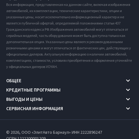
Вся информация, представленная на данном сайте, включая изображения
автомобилей, их комплектации, технические характеристики, опции и
указанные цены, носит исключительно информационный характер и не
является публичной офертой, определяемой положениями статьи 437
Гражданского кодекса РФ. Изображения автомобилей могут отличаться от
серийных моделей, часть оборудования может быть доступна только как
дополнительная опция. Указанные цены являются рекомендованными
розничными ценами и могут отличаться от фактических цен, действующих у
официальных дилеров. Актуальную информацию о наличии автомобилей,
комплектациях, стоимости, условиях приобретения и оформления уточняйте
у официальных дилеров VOYAH.
ОБЩЕЕ
КРЕДИТНЫЕ ПРОГРАММЫ
ВЫГОДЫ И ЦЕНЫ
СЕРВИСНАЯ ИНФОРМАЦИЯ
© 2026, ООО «ЭлитАвто Барнаул» ИНН 2222896247
ОГРН 1222200001209