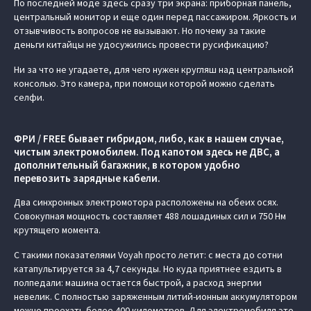
По последней моде здесь сразу три экрана: приборная панель,
центральный монитор и еще один перед пассажиром. Яркость и
отзывчивость вопросов не вызывают. Но почему за такие
деньги китайцы не удосужились провести русификацию?
Ни за что не угадаете, для чего нужен кругляш над центральной
консолью. Это камера, при помощи которой можно сделать
селфи.
ФРИ / FREE бывает гибридом, либо, как в нашем случае,
чистым электромобилем. Под капотом здесь не ДВС, а
дополнительный багажник, в котором удобно
перевозить зарядные кабели.
Два синхронных электромотора расположены на обеих осях.
Совокупная мощность составляет 488 лошадиных сил и 750 Нм
крутящего момента.
С такими показателями Voyah просто летит: с места до сотни
катапультируется за 4,7 секунды. Но куда приятнее ездить в
полпедали: машина остается быстрой, а расход энергии
невелик. С полностью заряженным литий-ионным аккумулятором
можно проехать более 400 километров. Для электромобиля это