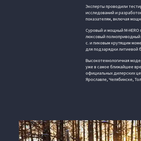
Эксперты проводили тести
исследований и разработок
показателям, включая мощн
Суровый и мощный M‑HERO п
люксовый полноприводный 
с. и пиковым крутящим моме
для подзарядки литиевой б
Высокотехнологичная модел
уже в самое ближайшее вре
официальных дилерских цен
Ярославле, Челябинске, Тол