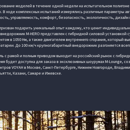
рование моделей в течение одной недели на испытательном полигоне
. В ходе комплексных испытаний измерялись различные параметры ав
ость, управляемость, комфорт, безопасность, экологичность, дизайн 
ризван подарить уникальный опыт каждому, кто ценит индивидуально
внедорожник M‑HERO представлен с гибридной силовой установкой с
нтом в 1050 Нм, а также двигателем внутреннего сгорания, который в
атареи. До 100 км/ч крупногабаритный внедорожник разгоняется всего
ь с рамой и полным приводом выходит на российский рынок с гибрид
мя будет доступна для заказа в эксклюзивных шоурумах M-Lounge, соз
тров VOYAH в Москве, Санкт-Петербурге, Нижнем Новгороде, Владими
ьятти, Казани, Самаре и Ижевске.