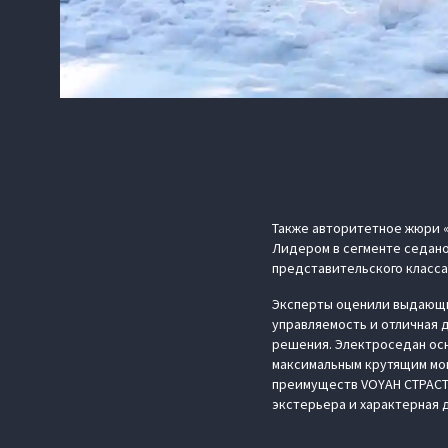
Также авторитетное жюри 
Лидером в сегменте седан
представительского класса
Эксперты оценили выдающи
управляемость и отличная 
решения. Электроседан осн
максимальным крутящим моме
преимуществ VOYAH СТРАСТ
экстерьера и характерная 