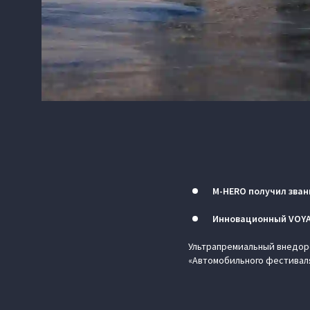
M‑HERO получил зван
Инновационный VOYAH
Ультрапремиальный внедоро
«Автомобильного фестиваля