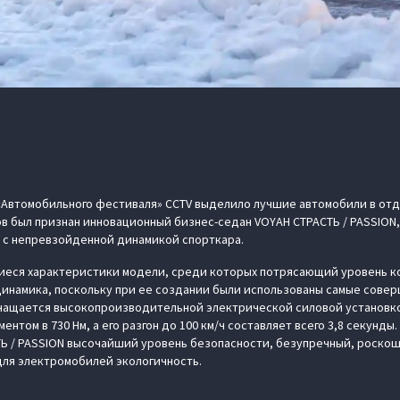
«Автомобильного фестиваля» CCTV выделило лучшие автомобили в отд
ов был признан инновационный бизнес-седан VOYAH СТРАСТЬ / PASSIO
 с непревзойденной динамикой спорткара.
еся характеристики модели, среди которых потрясающий уровень к
динамика, поскольку при ее создании были использованы самые сове
ащается высокопроизводительной электрической силовой установкой
нтом в 730 Нм, а его разгон до 100 км/ч составляет всего 3,8 секунды
Ь / PASSION высочайший уровень безопасности, безупречный, роскош
для электромобилей экологичность.