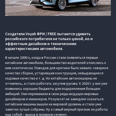
Создатели Voyah ФРИ / FREE пытаются удивить
российского потребителя не только ценой, но и
эффектным дизайном и техническими
характеристиками автомобиля.
В начале 2000-х, когда в России стали появляться первые
китайские автомобили, большинство водителей отнеслись к
ним скептически. Поводов для критики было немало: скверное
качество сборки, устаревшая конструкция, невыдающиеся
ходовые качества и т. д. Но китайские автоконцерны не
отчаялись, а стали работать засучив рукава. К 2020 г. у них уже
появились хорошие бюджеты для подкрепления больших
амбиций. Они переманили в свои ряды ведущих мировых
дизайнеров и инженеров. Результат не замедлил сказаться:
китайские машины вышли на мировой уровень и стали уже
заметно лучше собраны. Ну а самый верный признак их работы
над собой – выход в премиум-сегмент.