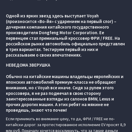
Одной из ярких звезд здесь выступает Voyah
(произносится «Во-йя» с ударением на первый слог) –
дочерняя компания китайского государственного
производителя Dongfeng Motor Corporation. Ее
первенцем стал премиальный кроссовер ФРИ / FREE. На
российском рынке автомобиль официально представлен
в трех вариантах. Тестируем первый из них и
рассказываем о своих впечатлениях.
НЕВЕДОМА ЗВЕРУШКА
Обычно на китайские машины владельцы европейских и
японских автомобилей премиум-класса не обращают
внимания, но с Voyah все иначе. Сидя за рулем этого
кроссовера, я не раз подмечал в свою сторону
заинтересованные взгляды из салонов BMW, Lexus и
прочих дорогих машин. А этих ребят на мякине не
проведешь, знают что почем!
Если принимать во внимание цену, то да, ФРИ / FREE не по-
китайски дорог: за протестированное исполнение EV просят 8,9
млн руб. Поначалу хочется воскликнуть, что за такие деньги