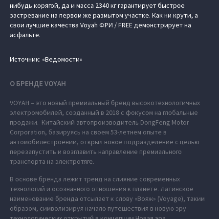
нибудь корягой, да и масса 2340 кг гарантирует быстрое
застревание на первом же размытом участке. Как ни крути, а
свои лучшие качества Voyah ФРИ / FREE демонстрирует на
асфальте.
Источник: «Ведомости»
О БРЕНДЕ VOYAH
VOYAH – это новый премиальный бренд высокотехнологичных
электромобилей, созданный в 2018 с фокусом на глобальные
продажи. Китайский автопроизводитель DongFeng Motor
Corporation, базируясь на своем 53-летнем опыте в
автомобилестроении, открыл новое подразделение с целью
перезапустить и возглавить направление премиального
транспорта на электротяге.
В основе бренда лежит тренд на слияние современных
технологий и осознанного отношения к планете. Латинское
наименование бренда отсылает к слову «Вояж» (Voyage), таким
образом, символизируя начало путешествия в новую эру
технологических открытий в концепции Новая эра