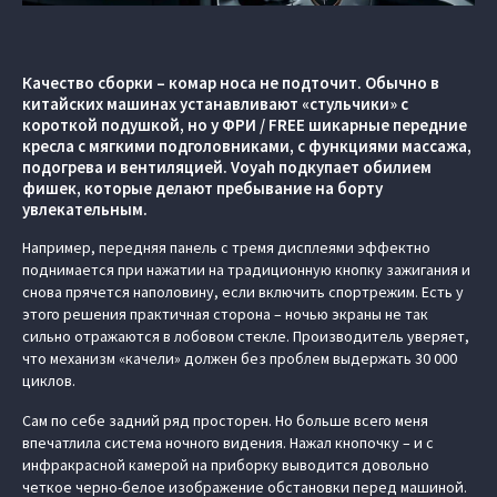
Качество сборки – комар носа не подточит. Обычно в
китайских машинах устанавливают «стульчики» с
короткой подушкой, но у ФРИ / FREE шикарные передние
кресла с мягкими подголовниками, с функциями массажа,
подогрева и вентиляцией. Voyah подкупает обилием
фишек, которые делают пребывание на борту
увлекательным.
Например, передняя панель с тремя дисплеями эффектно
поднимается при нажатии на традиционную кнопку зажигания и
снова прячется наполовину, если включить спортрежим. Есть у
этого решения практичная сторона – ночью экраны не так
сильно отражаются в лобовом стекле. Производитель уверяет,
что механизм «качели» должен без проблем выдержать 30 000
циклов.
Сам по себе задний ряд просторен. Но больше всего меня
впечатлила система ночного видения. Нажал кнопочку – и с
инфракрасной камерой на приборку выводится довольно
четкое черно-белое изображение обстановки перед машиной.