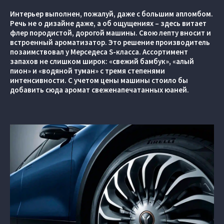
Интерьер выполнен, пожалуй, даже с большим апломбом.
Речь не о дизайне даже, а об ощущениях – здесь витает
флер породистой, дорогой машины. Свою лепту вносит и
встроенный ароматизатор. Это решение производитель
позаимствовал у Мерседеса S-класса. Ассортимент
запахов не слишком широк: «свежий бамбук», «алый
пион» и «водяной туман» с тремя степенями
интенсивности. С учетом цены машины стоило бы
добавить сюда аромат свеженапечатанных юаней.