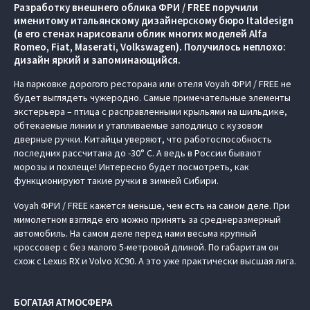
Разработку внешнего облика ФРИ / FREE поручили
именитому итальянскому дизайнерскому бюро Italdesign
(в его стенах нарисовали облик многих моделей Alfa
Romeo, Fiat, Maserati, Volkswagen). Получилось неплохо:
дизайн яркий и запоминающийся.
На парковке дорогого ресторана или отеля Voyah ФРИ / FREE не
будет выглядеть чужеродно. Самые примечательные элементы
экстерьера – птица с расправленными крыльями на шильдике,
обтекаемые линии и утапливаемые заподлицо с кузовом
дверные ручки. Китайцы уверяют, что работоспособность
последних рассчитана до -30° C. А ведь в России бывают
морозы и похлеще! Интересно будет посмотреть, как
функционируют такие ручки в зимней Сибири.
Voyah ФРИ / FREE кажется меньше, чем есть на самом деле. При
мимолетном взгляде его можно принять за среднеразмерный
автомобиль. На самом деле перед нами весьма крупный
кроссовер с без малого 5-метровой длиной. По габаритам он
схож с Lexus RX и Volvo XC90. А это уже практически высшая лига.
БОГАТАЯ АТМОСФЕРА