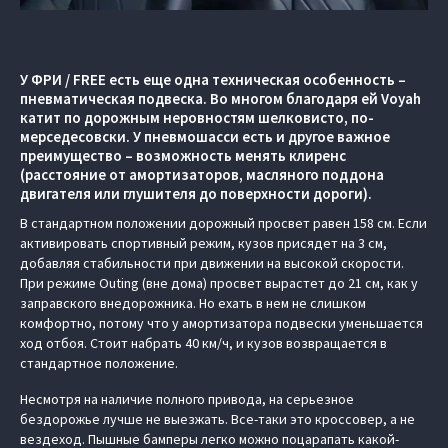
У ФРИ / FREE есть еще одна техническая особенность –
пневматическая подвеска. Во многом благодаря ей Voyah
катит по дорожным неровностям шелковисто, по-
мерседесовски. У пневмошасси есть и другое важное
преимущество – возможность менять клиренс
(расстояние от амортизаторов, масляного поддона
двигателя или глушителя до поверхности дороги).
В стандартном положении дорожный просвет равен 158 см. Если
активировать спортивный режим, кузов присядет на 3 см,
добавляя стабильности при движении на высокой скорости.
При режиме Outing (вне дома) просвет вырастет до 21 см, как у
заправского внедорожника. Но ехать в нем не слишком
комфортно, потому что у амортизатора подвески уменьшается
ход отбоя. Стоит набрать 40 км/ч, и кузов возвращается в
стандартное положение.
Несмотря на наличие полного привода, на серьезное
бездорожье лучше не выезжать. Все-таки это кроссовер, а не
вездеход. Пышные бамперы легко можно поцарапать какой-