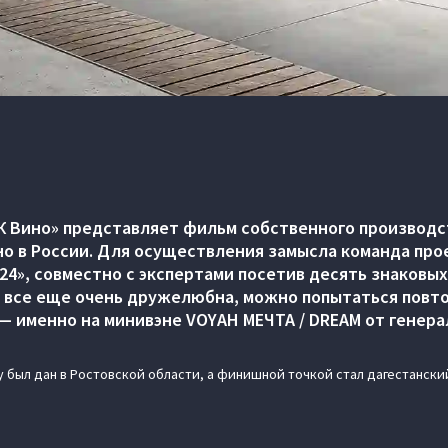
К Вино» представляет фильм собственного производс
о в России. Для осуществления замысла команда про
24», совместно с экспертами посетив десять знаковы
и все еще очень дружелюбна, можно попытаться повт
— именно на минивэне VOYAH МЕЧТА / DREAM от генера
 был дан в Ростовской области, а финишной точкой стал дагестанский