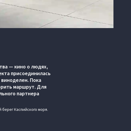
тва — кино о людях,
екта присоединилась
х виноделен. Пока
орить маршрут. Для
льного партнера
 берег Каспийского моря.