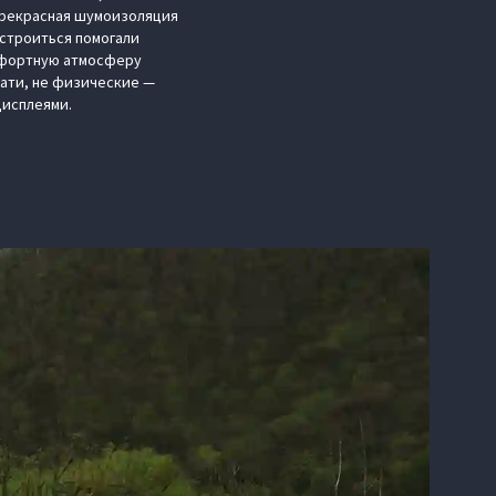
 прекрасная шумоизоляция
астроиться помогали
мфортную атмосферу
тати, не физические —
дисплеями.