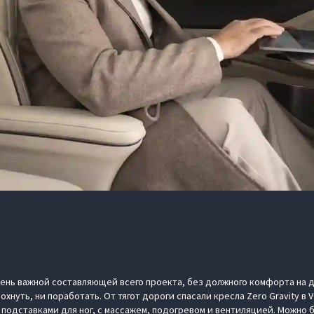
очень важной составляющей всего проекта, без должного комфорта на 
хнуть, ни поработать. От тягот дороги спасали кресла Zero Gravity в 
подставками для ног, с массажем, подогревом и вентиляцией. Можно б