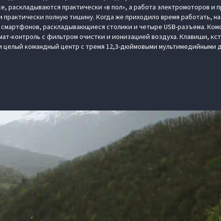
ссе, раскладываются практически «в пол», а работа электромоторов и
ли практически полную тишину. Когда же приходило время работать, н
 смартфонов, раскладывающиеся столики и четыре USB-разъема. Ко
мат-контроль с фильтром очистки и ионизацией воздуха. Клавиши, кс
и целый командный центр с тремя 12,3-дюймовыми мультимедийными 