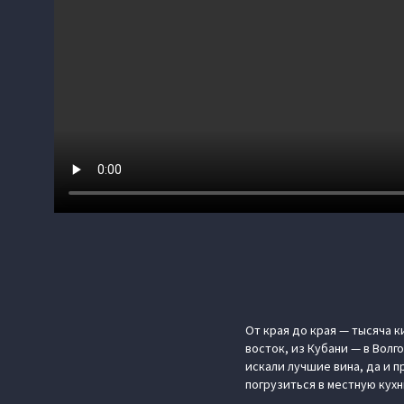
От края до края — тысяча к
восток, из Кубани — в Вол
искали лучшие вина, да и 
погрузиться в местную кухн