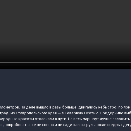
илометров. На деле вышло в разы больше: двигались небыстро, по ломан
гоград, из Ставропольского края — в Северную Осетию. Придирчиво вы
природные красоты отвлекали в пути. На весь маршрут лучше заложить
ю, попробовать все не спеша и не садиться за руль после щедрых дег