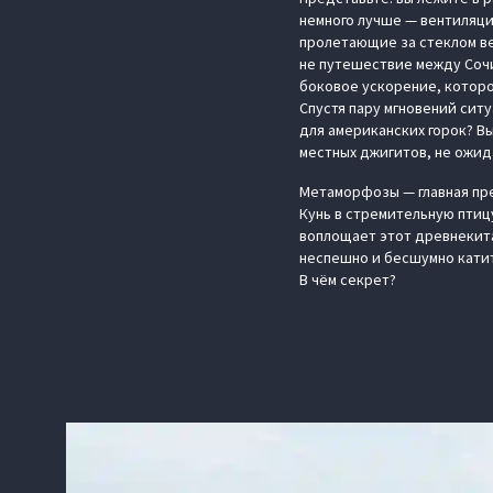
немного лучше — вентиляция
пролетающие за стеклом ве
не путешествие между Сочи
боковое ускорение, которо
Спустя пару мгновений ситу
для американских горок? В
местных джигитов, не ожид
Метаморфозы — главная пр
Кунь в стремительную птицу
воплощает этот древнекит
неспешно и бесшумно катит
В чём секрет?