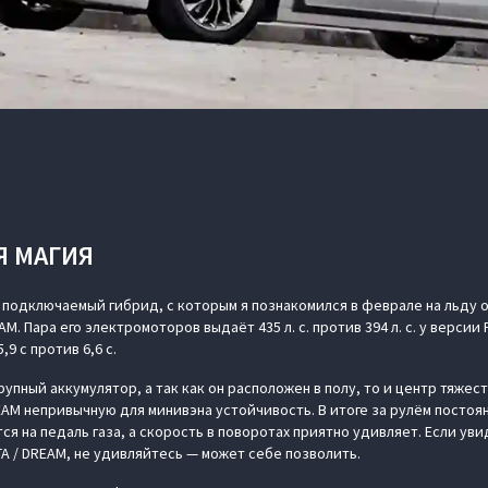
Я МАГИЯ
не подключаемый гибрид, с которым я познакомился в феврале на льду о
. Пара его электромоторов выдаёт 435 л. с. против 394 л. с. у версии 
,9 с против 6,6 с.
крупный аккумулятор, а так как он расположен в полу, то и центр тяжес
EAM непривычную для минивэна устойчивость. В итоге за рулём постоя
ся на педаль газа, а скорость в поворотах приятно удивляет. Если ув
А / DREAM, не удивляйтесь — может себе позволить.