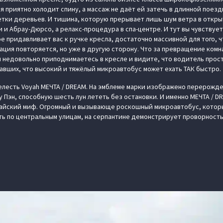
 приятно холодит спину, а массаж не даёт ей затечь в длинной поезд
тки деревьев. И тишина, которую прерывает лишь шум ветра в открыт
 и Абрау-Дюрсо, а релакс-процедура в спа-центре. И тут вы чувствуе
е придавливает вас к ручке кресла, достаточно массивной для того, 
ация повторяется, но уже в другую сторону. Что за превращение комн
ы недовольно приподнимаетесь в кресле и видите, что водитель прост
авших, что высокий и тяжёлый микроавтобус может ехать ТАК быстро.
елесть Voyah МЕЧТА / DREAM. На эмблеме марки изображено перерожд
 Пэн, способную шесть лун лететь без остановки. И именно МЕЧТА / D
айский миф. Огромный и вызывающе роскошный микроавтобус, которы
ь по центральным улицам, на серпантине демонстрирует проворность