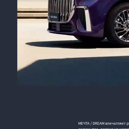
МЕЧТА / DREAM впечатляет 