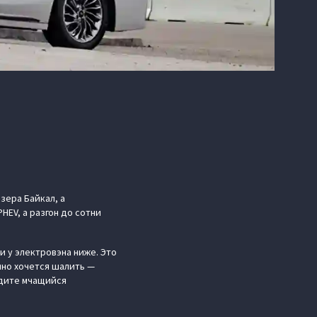
зера Байкал, а
PHEV, а разгон до сотни
ти у электровэна ниже. Это
нно хочется шалить —
идите мчащийся