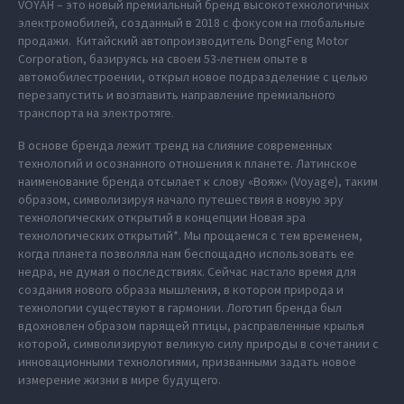
VOYAH – это новый премиальный бренд высокотехнологичных
электромобилей, созданный в 2018 с фокусом на глобальные
продажи. Китайский автопроизводитель DongFeng Motor
Corporation, базируясь на своем 53-летнем опыте в
автомобилестроении, открыл новое подразделение с целью
перезапустить и возглавить направление премиального
транспорта на электротяге.
В основе бренда лежит тренд на слияние современных
технологий и осознанного отношения к планете. Латинское
наименование бренда отсылает к слову «Вояж» (Voyage), таким
образом, символизируя начало путешествия в новую эру
технологических открытий в концепции Новая эра
технологических открытий*. Мы прощаемся с тем временем,
когда планета позволяла нам беспощадно использовать ее
недра, не думая о последствиях. Сейчас настало время для
создания нового образа мышления, в котором природа и
технологии существуют в гармонии. Логотип бренда был
вдохновлен образом парящей птицы, расправленные крылья
которой, символизируют великую силу природы в сочетании с
инновационными технологиями, призванными задать новое
измерение жизни в мире будущего.