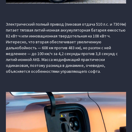
Электрический полный привод (пиковая отдача 510 л.с. и 730 Нм)
питает тяговая литий-ионная аккумуляторная батарея емкостью
82 кВт⋅ч или инновационная твердотельная на 108 кВт⋅ч.
Интересно, что вторая обеспечивает увеличенную
дальнобойность — 608 км против 483 км), но разгон с ней
медленнее — до 100 км/ч за 4,2 секунды против 3,8 секунд с
литий-ионной АКБ. Масса модификаций практически
одинаковая, поэтому разница в динамике, очевидно,
объясняется особенностями управляющего софта.