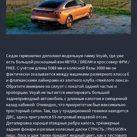
Седан гармонично дополнил модельную гамму Voyah, где уже
есть большой роскошный вэн МЕЧТА / DREAM и кроссовер ФРИ /
FREE. С учётом длины 5088 мм и колёсной базы 3000 мм он
фактически оказывается между машинами размерного класса E
и флагманскими лайнерами из элитного клуба «тяжёлого люкса».
Обратите внимание на силуэт с покатой задней частью и
пропорции: Voyah не пытается имитировать большой
заднеприводный автомобиль с длинным капотом и смещенной
назад кабиной. Очевидно, что приоритетом был максимально
просторный салон. Там, где у традиционной техники находится
ДВС, здесь притулился 53-литровый вещевой отсек.
Деталировка хороша! Изящные ребра капота, трёхмерные
задние фонари и резные колесные диски СТРАСТЬ / PASSION к
лицу. Лоск и шик также придает медный цвет, как у тестового