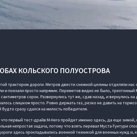
ГРОБАХ КОЛЬСКОГО ПОЛУОСТРОВА
той трактором дороги. Метров двести снежной целины отделяли нас 
ли и поехали просто напрямик. Переметов видно не было, трехтонный
а сантиметров сорок. Развернулись тут же, сдав назад, и вернулись н
залось слишком просто. Ровно держать газ, резко не давить на тормоз
й будто сразу сдался на милость победителя.
 что первый тест-драйв M-Hero пройдет именно здесь, да еще зимой,
льная непростая задача, потому что взять перевал Муста-Тунтури спо
дороги здесь прокладывались военной техникой для военных нужд и, к