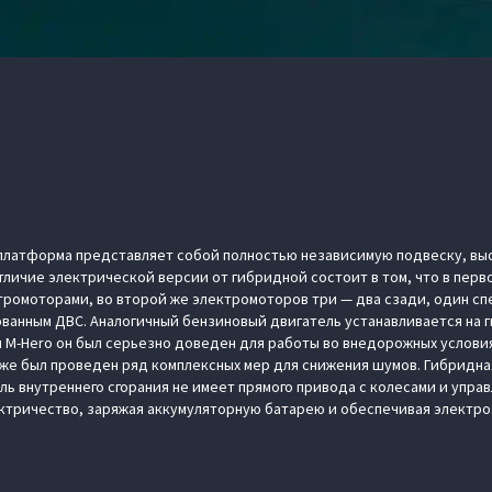
платформа представляет собой полностью независимую подвеску, вы
тличие электрической версии от гибридной состоит в том, что в перв
ромоторами, во второй же электромоторов три — два сзади, один сп
анным ДВС. Аналогичный бензиновый двигатель устанавливается на ги
я M-Hero он был серьезно доведен для работы во внедорожных условия
кже был проведен ряд комплексных мер для снижения шумов. Гибридная
ль внутреннего сгорания не имеет прямого привода с колесами и упра
ктричество, заряжая аккумуляторную батарею и обеспечивая электро