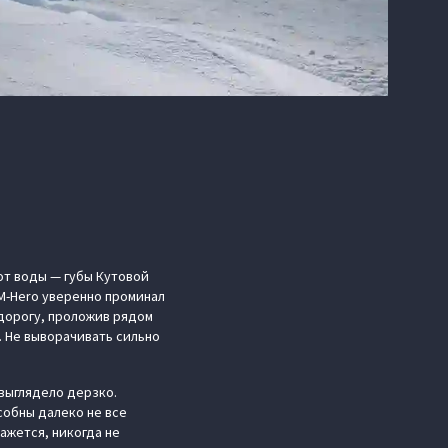
от воды — губы Кутовой
 M-Hero уверенно проминал
а дорогу, проложив рядом
. Не выворачивать сильно
 выглядело дерзко.
собны далеко не все
ажется, никогда не