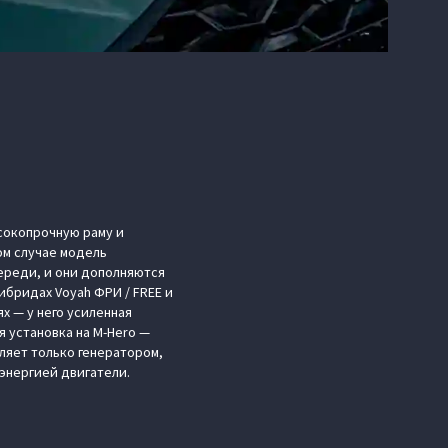
сокопрочную раму и
ом случае модель
ереди, и они дополняются
бридах Voyah ФРИ / FREE и
х — у него усиленная
 установка на M-Hero —
вляет только генератором,
энергией двигатели.