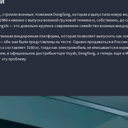
КИ
ь, строили военные. Компания Dongfeng, которая и выпустила новую м
1960-х именно с выпуска военной грузовой техники и, собственно, до с
ngshi — это довольно крупное современное семейство военных внедо
твенная внедорожная платформа, которая позволяет выпускать как эл
 обе они были представлены на тесте. Однако продаваться в России 
са составляет 3160 кг, тогда как электромобиль не вписывается в норму
чем, в официальном дистрибьюторе Voyah, Dongfeng, а теперь еще и M-
эту проблему.