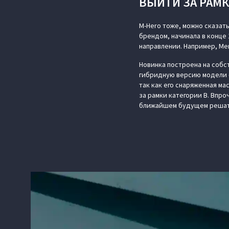
ВЫЙТИ ЗА РАМ
M-Hero тоже, можно сказат
брендом, начинала в конце 
направлении. Например, Me
Новинка построена на собс
гибридную версию модели —
так как его снаряженная мас
за рамки категории В. Впро
ближайшем будущем решат 