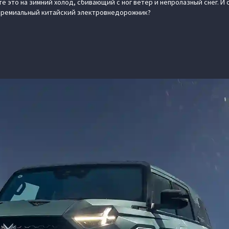
е это на зимний холод, сбивающий с ног ветер и непролазный снег. И 
 премиальный китайский электровнедорожник?