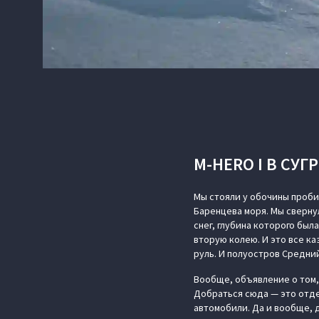
M-HERO I В СУ
Мы стояли у обочины проби
Баренцева моря. Мы сверну
снег, глубина которого был
вторую колею. И это все ка
руль. И полуостров Средни
Вообще, объявление о том,
Добраться сюда — это отде
автомобили. Да и вообще, 