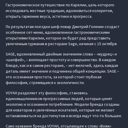
Гастрономическое путешествие по Карелии, цель которого
исследовать местные традиции, вдохновиться колоритом,
открыть гармонию вкуса, эстетики и прогресса.
По результатам поездки шеф-повар Дмитрий Голенин создаст
особенное сет-меню, вдохновленное гастрономическими
открытиями Карелии, которое он будет рад представить
увлеченным гурманам в ресторане Sage, начиная с 15 октября.
SAGE, вдохновленный двойным значением слова – «мудрец» и
«шалфей», – воплощает простоту и совершенство. В каждом
блюде, как и в самом ресторане, – нет мелочей, здесь каждая
деталь имеет значение и подчинена общей концепции. SAGE –
это осознанная простота, за которой стоит глубокая
философия, стремящаяся к экологичности.
VOYAH разделяет эту философию, становясь
единомышленником прогрессивных людей, которые ценят
экологию и осознанное потребление. Модели бренда созданы
для новаторов и увлечённых искателей, которые не желают
останавливаться на достигнутом и всегда ищут что-то большее.
Само название бренда VOYAH, отсылающее к слову «Вояж»