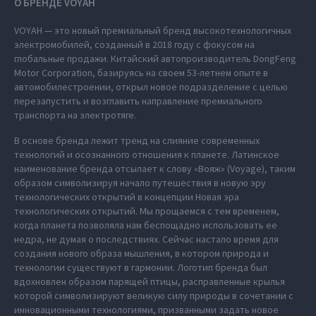
О БРЕНДЕ VOYAH
VOYAH — это новый премиальный бренд высокотехнологичных
электромобилей, созданный в 2018 году с фокусом на
глобальные продажи. Китайский автопроизводитель DongFeng
Motor Corporation, базируясь на своем 53-летнем опыте в
автомобилестроении, открыл новое подразделение с целью
перезапустить и возглавить направление премиального
транспорта на электротяге.
В основе бренда лежит тренд на слияние современных
технологий и осознанного отношения к планете. Латинское
наименование бренда отсылает к слову «Вояж» (Voyage), таким
образом символизируя начало путешествия в новую эру
технологических открытий в концепции Новая эра
технологических открытий. Мы прощаемся с тем временем,
когда планета позволяла нам беспощадно использовать ее
недра, не думая о последствиях. Сейчас настало время для
создания нового образа мышления, в котором природа и
технологии существуют в гармонии. Логотип бренда был
вдохновлен образом парящей птицы, расправленные крылья
которой символизируют великую силу природы в сочетании с
инновационными технологиями, призванными задать новое