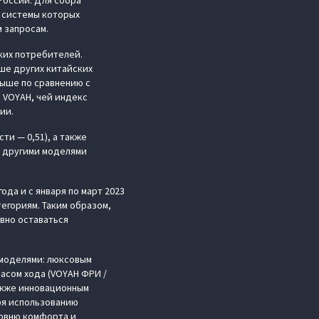
России. Для сбора
 системы которых
 запросам.
ких потребителей.
ше других китайских
выше по сравнению с
 VOYAH, чей индекс
ции.
и — 0,51), а также
с другими моделями
ода и с января по март 2023
егориям. Таким образом,
вно оставаться
 моделями: люксовым
пасом хода (VOYAH ФРИ /
также инновационным
ря использованию
овню комфорта и