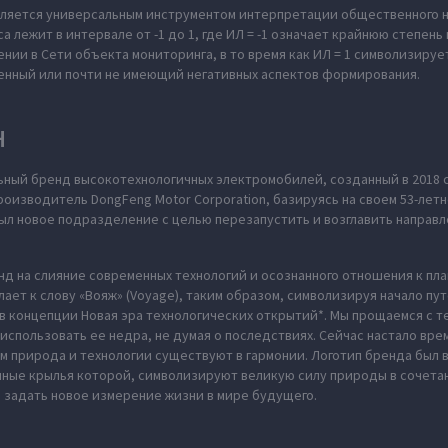
является универсальным инструментом интерпретации общественного 
 лежит в интервале от -1 до 1, где ИЛ = -1 означает крайнюю степень
нии в Сети объекта мониторинга, в то время как ИЛ = 1 символизиру
енный или почти не имеющий негативных аспектов формирования.
H
ьный бренд высокотехнологичных электромобилей, созданный в 2018 
оизводитель DongFeng Motor Corporation, базируясь на своем 53-летн
л новое подразделение с целью перезапустить и возглавить направл
нд на слияние современных технологий и осознанного отношения к пл
ает к слову «Вояж» (Voyage), таким образом, символизируя начало пу
в концепции Новая эра технологических открытий*. Мы прощаемся с те
использовать ее недра, не думая о последствиях. Сейчас настало вре
м природа и технологии существуют в гармонии. Логотип бренда был
нные крылья которой, символизируют великую силу природы в сочета
 задать новое измерение жизни в мире будущего.