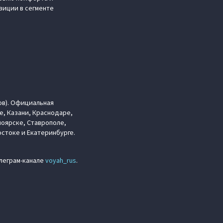
зиции в сегменте
ов). Официальная
е, Казани, Краснодаре,
ноярске, Ставрополе,
стоке и Екатеринбурге.
елеграм-канале
voyah_rus
.