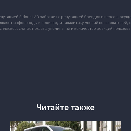
епутацией Sidorin LAB работает с репутацией брендов и персон, осущ
ыявляет инфоповоды и производит аналитику мнений пользователей, 
сплесков, считает охваты упоминаний и количество реакций пользов
Читайте также