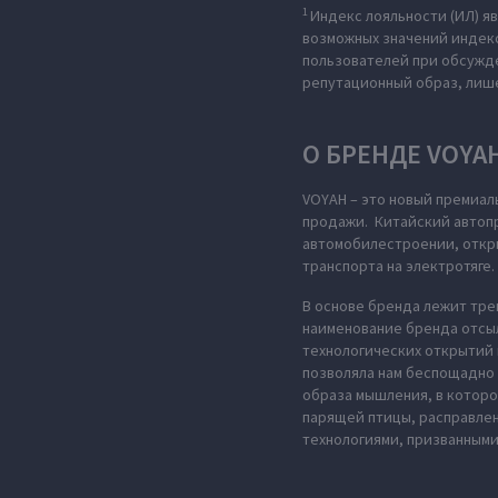
1
Индекс лояльности (ИЛ) 
возможных значений индекса
пользователей при обсужде
репутационный образ, лиш
О БРЕНДЕ VOYA
VOYAH – это новый премиал
продажи. Китайский автопр
автомобилестроении, откры
транспорта на электротяге.
В основе бренда лежит тре
наименование бренда отсыл
технологических открытий 
позволяла нам беспощадно 
образа мышления, в которо
парящей птицы, расправле
технологиями, призванными