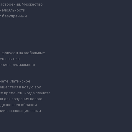
настроения. Множество
 нелояльности
ет безупречный
с фокусом на глобальные
ем опыте в
ение премиального
анете. Латинское
тешествия в новую эру
м временем, когда планета
мя для создания нового
 вдохновлен образом
нии с инновационными