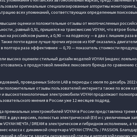
 492 упоминания о китайских автомобильных марках, представленных в 
льзовали оригинальные специализированные алгоритмы мониторинга,
ьтрацию всех упоминаний, соответствующих определенным поисковым
ивысшие оценки и положительные отзывы от многочисленных российс
ности , равный 0,91, пришелся на трансмиссию VOYAH, что втрое боль
х на российском рынке, а 0,90 — на подвеску — в два с лишним раза 
Также почти вдвое лучше прочих игроков из КНР оказались двигатели
 а в полтора раза эффективнее — 0,70 — показатель стоимости продук
ели высоко оценили стильный дизайн моделей VOYAH (индекс лояльност
отозвались о продуктовой линейке люксового бренда по сравнению 
едований, проведенных Sidorin LAB в периоды с июля по декабрь 2022 г
ли положительные отзывы пользователей интернета также по всем кат
 и высокотехнологичные электромобили VOYAH продолжают полнопра
зовательского мнения в России уже 12 месяцев подряд.
да премиальных электромобилей VOYAH в России представлена тремя
EE в двух версиях, полностью электрической (EV) и с увеличенным за
м VOYAH МЕЧТА / DREAM в электрическом и гибридном исполнении, а 
нес-класса с динамикой спорткара VOYAH СТРАСТЬ / PASSION. Благода
новаций в области защиты окружающей среды и непревзойденному ур