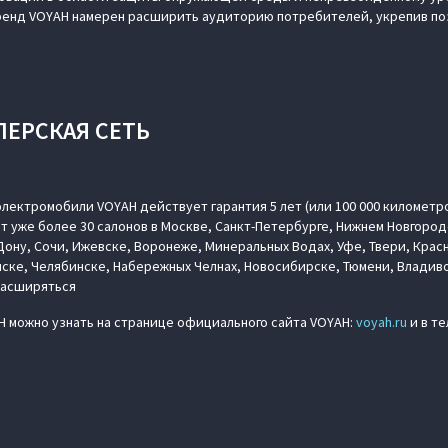
ренд VOYAH намерен расширить аудиторию потребителей, укрепив по
ЛЕРСКАЯ СЕТЬ
лектромобили VOYAH действует гарантия 5 лет (или 100 000 километр
т уже более 30 салонов в Москве, Санкт-Петербурге, Нижнем Новгород
ону, Сочи, Ижевске, Воронеже, Минеральных Водах, Уфе, Твери, Крас
ске, Челябинске, Набережных Челнах, Новосибирске, Тюмени, Владиво
расширяться
 можно узнать на странице официального сайта VOYAH:
voyah.ru
и в т