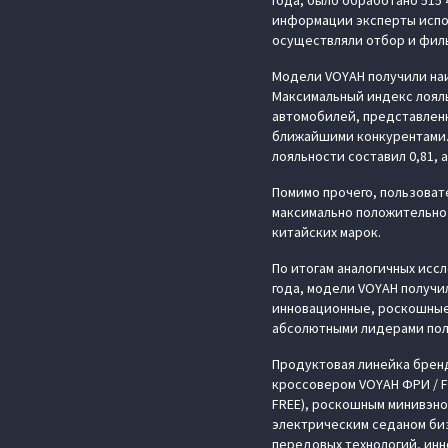
года, было обработано 515
информации эксперты испо
осуществляли отбор и фил
Модели VOYAH получили на
Максимальный индекс лояль
автомобилей, представленны
ближайшими конкурентами. 
лояльности составил 0,81,
Помимо прочего, пользоват
максимально положительно 
китайских марок.
По итогам аналогичных иссл
года, модели VOYAH получи
инновационные, роскошные
абсолютными лидерами поль
Продуктовая линейка брен
кроссовером VOYAH ФРИ / FR
FREE), роскошным минивэно
электрическим седаном биз
передовых технологий, ин