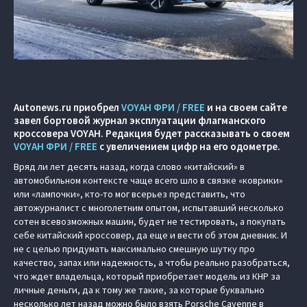
Autonews.ru приобрел
VOYAH ФРИ / FREE
и на своем сайте
завел бортовой журнал эксплуатации флагманского
кроссовера VOYAH. Редакция будет рассказывать о своем
VOYAH ФРИ / FREE
с увеличением цифр на его одометре.
Вряд ли лет десять назад, когда слово «китайский» в
автомобильном контексте чаще всего шло в связке «коврики»
или «лампочки», кто-то мог всерьез представить, что
автожурналист с многолетним опытом, испытавший несколько
сотен всевозможных машин, будет не тестировать, а покупать
себе китайский кроссовер, да еще и вести об этом дневник. И
не с целью придумать максимально смешную шутку про
качество, запах или надежность, а чтобы реально разобраться,
что ждет владельца, который приобретает модель из КНР за
личные деньги, да к тому же такие, за которые буквально
несколько лет назад можно было взять Porsche Cayenne в