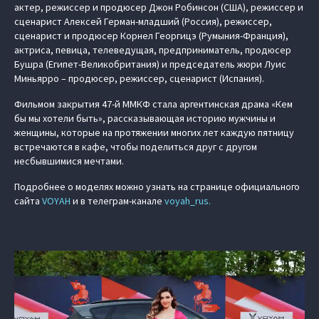
актер, режиссер и продюсер Джон Робинсон (США), режиссер и
сценарист Алексей Герман-младший (Россия), режиссер,
сценарист и продюсер Корнел Георгицэ (Румыния-Франция),
актриса, певица, телеведущая, предприниматель, продюсер
Бушра (Египет-Великобритания) и председатель жюри Луис
Миньярро – продюсер, режиссер, сценарист (Испания).
Фильмом закрытия 47-й ММКФ стала аргентинская драма «Кем
бы мы хотели быть», рассказывающая историю мужчины и
женщины, которые на протяжении многих лет каждую пятницу
встречаются в кафе, чтобы поделиться друг с другом
несбывшимися мечтами.
Подробнее о моделях можно узнать на странице официального
сайта
VOYAH
и в телеграм-канале
voyah_rus.