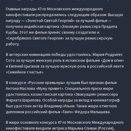
Главные награды 47-го Московского международного
кинофестиваля распределились следующим образом. Высшую
награду — «Золотой Святой Георгий» за лучший фильм —
получила индийская картина «Элизиум» режиссера Прадипа
Курбы. Этот же фильм принёс своему создателю и
«Серебряного Святого Георгия» за лучшую режиссерскую
работу.
В актерских номинациях победы удостоились: Мария Родригес
Сото за лучшую женскую роль в испанском фильме «Дом в огне»
и Евгений Цыганов за лучшую мужскую роль в российской ленте
«Семейное счастье».
В конкурсе «Русские премьеры» лучшим был признан фильм
Антона Маслова «Мужу привет». Специального приза жюри
удостоилась казахстанская картина «Эвакуация» режиссера
Фархата Шарипова. Особой награды за вклад в кинематограф
был удостоен актёр Владимир Ильин. Также жюри отметило
дипломом российский фильм «Танго» Фёдора Малышева.
В жюри основного конкурса 47-го Московского Международного
кинофестиваля входили актриса Марьяна Спивак (Россия),