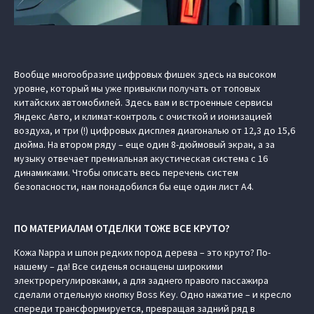
Вообще многообразие цифровых фишек здесь на высоком
уровне, который мы уже привыкли получать от топовых
китайских автомобилей. Здесь вам и встроенные сервисы
Яндекс Авто, и климат-контроль с очисткой и ионизацией
воздуха, и три (!) цифровых дисплея диагональю от 12,3 до 15,6
дюйма. На втором ряду – еще один 8-дюймовый экран, а за
музыку отвечает премиальная акустическая система с 16
динамиками. Чтобы описать весь перечень систем
безопасности, нам понадобился бы еще один лист А4.
ПО МАТЕРИАЛАМ ОТДЕЛКИ ТОЖЕ ВСЕ КРУТО?
Кожа Nappa и шпон редких пород дерева – это круто? По-
нашему – да! Все сиденья оснащены широкими
электрорегулировками, а для заднего правого пассажира
сделали отдельную кнопку Boss Key. Одно нажатие – и кресло
спереди трансформируется, превращая задний ряд в