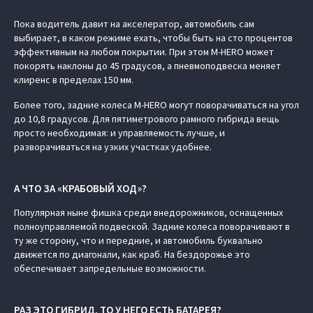
Пока водитель давит на акселератор, автомобиль сам
выбирает, в каком режиме ехать, чтобы быть на сто процентов
эффективным на любом покрытии. При этом M‑HERO может
покорять наклоны до 45 градусов, а пневмоподвеска меняет
клиренс в пределах 150 мм.
Более того, задние колеса M‑HERO могут поворачиваться на угол
до 10,8 градусов. Для пятиметрового рамного гибрида вещь
просто необходимая: и управляемость лучше, и
разворачиваться на узких участках удобнее.
А ЧТО ЗА «КРАБОВЫЙ ХОД»?
Популярная ныне фишка среди внедорожников, оснащенных
полноуправляемой подвеской. Задние колеса поворачивают в
ту же сторону, что и передние, и автомобиль буквально
движется по диагонали, как краб. На бездорожье это
обеспечивает запредельные возможности.
РАЗ ЭТО ГИБРИД, ТО У НЕГО ЕСТЬ БАТАРЕЯ?