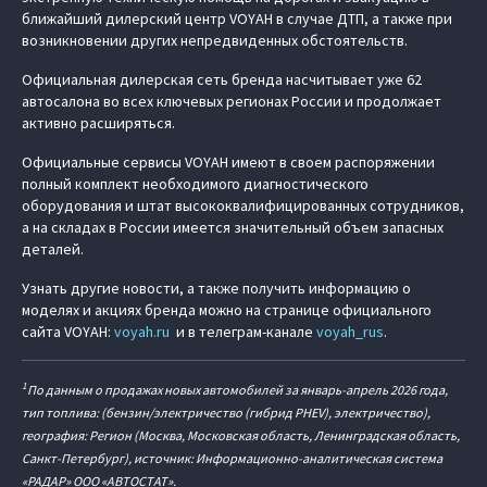
ближайший дилерский центр VOYAH в случае ДТП, а также при
возникновении других непредвиденных обстоятельств.
Официальная дилерская сеть бренда насчитывает уже 62
автосалона во всех ключевых регионах России и продолжает
активно расширяться.
Официальные сервисы VOYAH имеют в своем распоряжении
полный комплект необходимого диагностического
оборудования и штат высококвалифицированных сотрудников,
а на складах в России имеется значительный объем запасных
деталей.
Узнать другие новости, а также получить информацию о
моделях и акциях бренда можно на странице официального
сайта VOYAH:
voyah.ru
и в телеграм-канале
voyah_rus
.
1
По данным о продажах новых автомобилей за январь-апрель 2026 года,
тип топлива: (бензин/электричество (гибрид PHEV), электричество),
география: Регион (Москва, Московская область, Ленинградская область,
Санкт-Петербург), источник: Информационно-аналитическая система
«РАДАР» ООО «АВТОСТАТ».