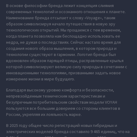
В основе философии бренда лежит концепция слияния
современных технологий и осознанного отношения к планете.
Наименование бренда отсылает к слову «Voyage», таким
образом символизируя начало путешествия в новую эру
технологических открытий. Мы прощаемся с тем временем,
когда планета позволяла нам беспощадно использовать ее
недра, не думая о последствиях. Сейчас настало время для
создания нового образа мышления, в котором природа и
технологии существуют в гармонии. Логотип бренда был
вдохновлен образом парящей птицы, расправленные крылья
которой символизируют великую силу природы в сочетании с
инновационными технологиями, призванными задать новое
измерение жизни в мире будущего.
Благодаря высокому уровню комфорта и безопасности,
непревзойденным техническим характеристикам и
безупречным потребительским свойствам модели VOYAH
пользуются все большим доверием со стороны клиентов в
России, укрепляя их лояльность марке.
В 2025 году общее число регистраций новых гибридных и
электрических моделей бренда составило 9 465 единиц, что на