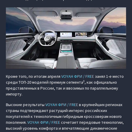
Кроме того, по итогам апреля
VOYAH ФРИ / FREE
занял 1-е место
3
среди ТОП-20 моделей премиум сегмента
, как официально
представленных в России, так и ввозимых по параллельному
импорту.
Высокие результаты
VOYAH ФРИ / FREE
в крупнейших регионах
страны подтверждают растущий интерес российских
покупателей к технологичным гибридным кроссоверам нового
поколения.
VOYAH ФРИ / FREE
сочетает передовые технологии,
высокий уровень комфорта и впечатляющие динамические