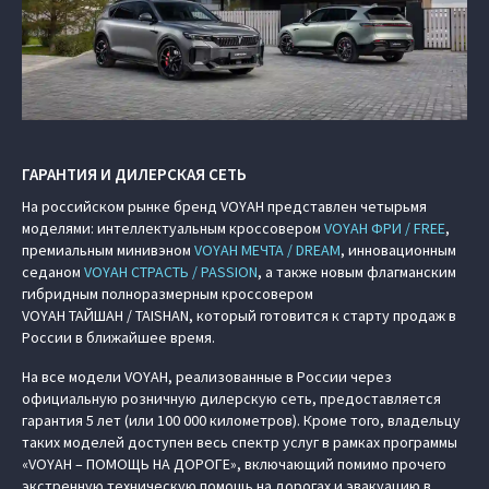
ГАРАНТИЯ И ДИЛЕРСКАЯ СЕТЬ
На российском рынке бренд VOYAH представлен четырьмя
моделями: интеллектуальным кроссовером
VOYAH ФРИ / FREE
,
премиальным минивэном
VOYAH МЕЧТА / DREAM
, инновационным
седаном
VOYAH СТРАСТЬ / PASSION
, а также новым флагманским
гибридным полноразмерным кроссовером
VOYAH ТАЙШАН / TAISHAN, который готовится к старту продаж в
России в ближайшее время.
На все модели VOYAH, реализованные в России через
официальную розничную дилерскую сеть, предоставляется
гарантия 5 лет (или 100 000 километров). Кроме того, владельцу
таких моделей доступен весь спектр услуг в рамках программы
«VOYAH – ПОМОЩЬ НА ДОРОГЕ», включающий помимо прочего
экстренную техническую помощь на дорогах и эвакуацию в