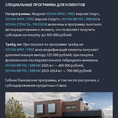
СПЕЦИАЛЬНЫЕ ПРОГРАММЫ ДЛЯ КЛИЕНТОВ
Госпрограммы:
Модели
VOYAH ФРИ / FREE
версия Спорт,
VOYAH ФРИ / FREE
версия Спорт+,
VOYAH МЕЧТА / DREAM
и
VOYAH СТРАСТЬ / PASSION
включены в программу льготного
автокредитования и лизинга, что позволяет получить
субсидию на покупку до 925 000 рублей.
Трейд-ин:
При покупке по программе трейд-ин
VOYAH ФРИ / FREE
всех модификаций клиенты получают
дополнительную выгоду 325 000 рублей; при покупке
флагманского последовательного гибридного минивэна
VOYAH МЕЧТА / DREAM
2025 м.г — 400 000 рублей,
VOYAH МЕЧТА / DREAM
2023-2024 м.г — 700 000 рублей.
Гибкие банковские программы, в том числе рассрочки, с
субсидированием кредитных ставок.