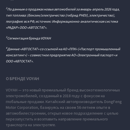
2
По данным о продажах новых автомобилей за январь-апрель 2026 года,
тип топлива: (бензин/электричество (гибрид PHEV), электричество),
география: вся РФ, источник: Информационно-аналитическая система
«РАДАР» ООО «АВТОСТАТ».
3
Сегментация бренда VOYAH
4
Данные «АВТОСТАТ» со ссылкой на АО «ППК» («Паспорт промышленный
консалтинг») – совместное предприятие АО «Электронный паспорт» и
ООО «АВТОСТАТ».
О БРЕНДЕ VOYAH
VOYAH — это новый премиальный бренд высокотехнологичных
электромобилей, созданный в 2018 году с фокусом на
глобальные продажи. Китайский автопроизводитель DongFeng
Motor Corporation, базируясь на своем 56-летнем опыте в
автомобилестроении, открыл новое подразделение с целью
перезапустить и возглавить направление премиального
транспорта на электротяге.