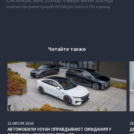
5,9% больше, чем в 2024 году. В январе-апреле 2026 года
количество регистраций VOYAH достигло 4 782 единиц.
Читайте также
31
ИЮЛЯ
2026
28
АВТОМОБИЛИ VOYAH ОПРАВДЫВАЮТ ОЖИДАНИЯ У
Д