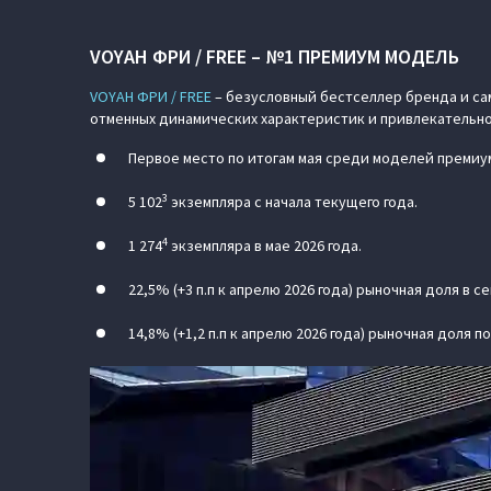
VOYAH ФРИ / FREE – №1 ПРЕМИУМ МОДЕЛЬ
VOYAH ФРИ / FREE
– безусловный бестселлер бренда и сам
отменных динамических характеристик и привлекательно
Первое место по итогам мая среди моделей премиу
3
5 102
экземпляра с начала текущего года.
4
1 274
экземпляра в мае 2026 года.
22,5% (+3 п.п к апрелю 2026 года) рыночная доля в 
14,8% (+1,2 п.п к апрелю 2026 года) рыночная доля 