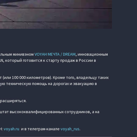
альным минивэном
VOYAH МЕЧТА / DREAM
, инновационным
, который готовится к старту продаж в России в
(или 100 000 километров). Кроме того, владельцу таких
ую техническую помощь на дорогах и эвакуацию в
 расширяться.
штат высококвалифицированных сотрудников, а на
H:
voyah.ru
и в телеграм-канале
voyah_rus
.