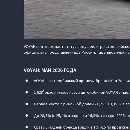
VOYAH подтверждает статус ведущего игрока российского
официально представленных в России, так и ввозимых по
VOYAH: МАЙ 2026 ГОДА
VOYAH – автомобильный премиум-бренд №1 в России
1
1 628
экземпляров новых автомобилей VOYAH в мае.
Первое место с рыночной долей 21,2% (19,3% – в ап
До 28,7% (с 25,1% в апреле и 16,9% в январе 2026 
Сразу 3 модели бренда вошли в ТОП-15 по продаже 