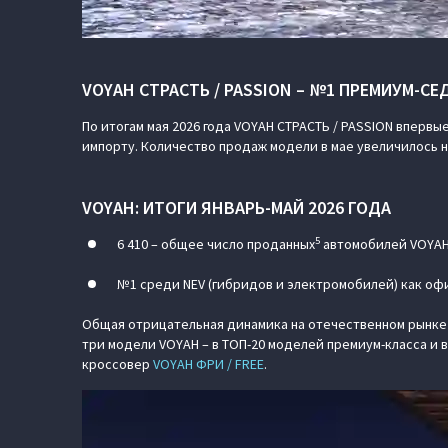
VOYAH СТРАСТЬ / PASSION – №1 ПРЕМИУМ-СЕ
По итогам мая 2026 года VOYAH СТРАСТЬ / PASSION вперв
импорту. Количество продаж модели в мае увеличилось 
VOYAH: ИТОГИ ЯНВАРЬ-МАЙ 2026 ГОДА
5
6 410 – общее число проданных
автомобилей VOYAH 
№1 среди NEV (гибридов и электромобилей) как офи
Общая отрицательная динамика на отечественном рынке л
три модели VOYAH – в ТОП-20 моделей премиум-класса и 
кроссовер
VOYAH ФРИ / FREE
.