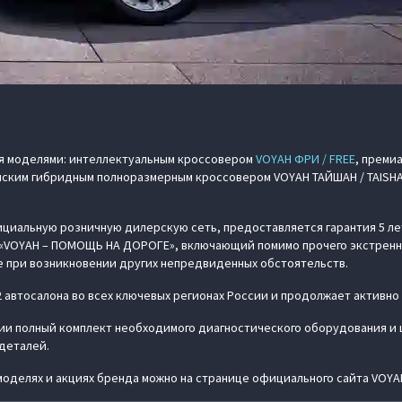
я моделями: интеллектуальным кроссовером
VOYAH ФРИ / FREE
, преми
анским гибридным полноразмерным кроссовером VOYAH ТАЙШАН / TAISHAN
циальную розничную дилерскую сеть, предоставляется гарантия 5 лет 
ы «VOYAH – ПОМОЩЬ НА ДОРОГЕ», включающий помимо прочего экстренн
е при возникновении других непредвиденных обстоятельств.
 автосалона во всех ключевых регионах России и продолжает активно
и полный комплект необходимого диагностического оборудования и 
деталей.
моделях и акциях бренда можно на странице официального сайта VOYA